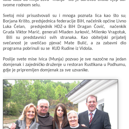
svome rodnom selu.
Svetoj misi prisustvovali su i mnoga poznata lica kao što su;
Borjana Krišto, predsjednica federacije BiH, načelnik općine Livno
Luka Čelan, predsjednik HDZ-a BiH Dragan Čović, načenkik
Gruda Viktor Marić, generali Mladen Jurković, Milenko Vragotuk,
Bili su predstavnici svih stranaka. Kao obiteljski prijatelj
svečanost je uveličao pjevač Mate Bulić, a za zabavni dio
programa pobrinuli su se KUD Rudine iz Vidoša.
Poslije svete mise Ivica (Munja) pozvao je sve nazočne na jedan
domjenak i zajedničko druženje u restoran Rustikana u Podhumu,
gdje je pripremljen domjenak za sve uzvanike.