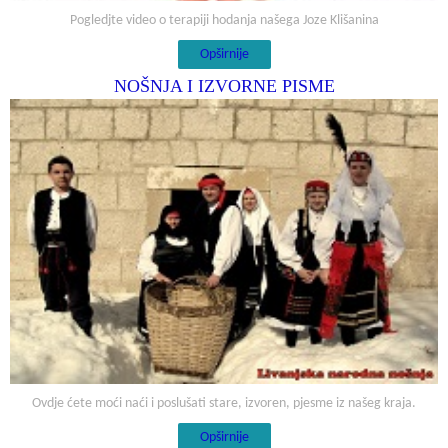
Pogledjte video o terapiji hodanja našega Joze Klišanina
Opširnije
NOŠNJA I IZVORNE PISME
Ovdje ćete moći naći i poslušati stare, izvoren, pjesme iz našeg kraja.
Opširnije