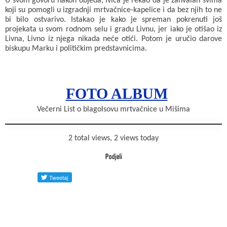
U svom govoru nakon objeda, Ivica je rekao da je zahvalan svima
koji su pomogli u izgradnji mrtvačnice-kapelice i da bez njih to ne
bi bilo ostvarivo. Istakao je kako je spreman pokrenuti još
projekata u svom rodnom selu i gradu Livnu, jer iako je otišao iz
Livna, Livno iz njega nikada neće otići. Potom je uručio darove
biskupu Marku i političkim predstavnicima.
FOTO ALBUM
Večerni List o blagolsovu mrtvačnice u Mišima
2 total views, 2 views today