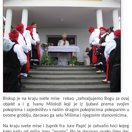
Biskup je na kraju svete mise rekao „zahvaljujemo Bogu za ovaj
objekt a i g. Ivanu Miloloži koji je iz ljubavi prema svojim
pokojnima i zajedništvu s našim dragim pokojnicima pokopanim u
ovome groblju, darovao ga selu Mišima i njegovim stanovnicima.
Na kraju svete mise i župnik fra Jure Papić je zahvalio Ivici kojeg
kako kažu od milja zovu “munja” što je darovao ovako lijep dar