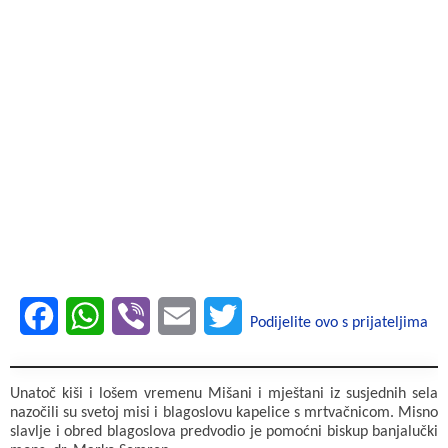
F
W
V
E
T
Podijelite ovo s prijateljima
a
h
i
m
w
c
a
b
a
i
Unatoč kiši i lošem vremenu Mišani i mještani iz susjednih sela
nazočili su svetoj misi i blagoslovu kapelice s mrtvačnicom. Misno
e
t
e
i
t
slavlje i obred blagoslova predvodio je pomoćni biskup banjalučki