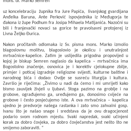
mons. dr. Marko Semren
b
s
r
l
t
uz koncelebraciju župnika fra Jure Papića, livanjskog gvardijana
o
A
e
Anđelka Baruna, Ante Perković ispovjednika iz Međugorja te
đakona iz župe Podhum fra Josipa Mihaela Matijanića. Nazočni su
o
p
r
bili i franjevački novaci sa gorice te pravolsavni protojerej iz
Livna Željko Đurica.
k
p
Nakon pročitanih odlomaka iz Sv. pisma mons. Marko izmolio
blagoslovnu molitvu, blagoslovio je okolicu i unutrašnjost
mrtvačnice-kapelice. Zatim je uslijedila prigodna propovijed u
kojoj je biskup Semren naglasio da kapelica – mrtvačnica ima
Bogostolno značenje, osnovica je i korektiv cjelokupne zbilje,
primjer i poticaj izgradnje religiozne svijesti, kulturne baštine i
narodnog bića i dodao: Ovdje se susreću liturgija i kultura.
Završio je riječima: „Živimo u nadi da ćemo i mi umrijeti kako
bismo zauvijek živjeli u ljubavi. Stoga pazimo na groblje i na
grobove, ograđujemo ga, uređujemo ga, donosimo cvijeće na
grobove i često posjećujemo iste. A ova mrtvačnica – kapelica
ujedno je predvorje našega rastanka i zato smo zahvalni gosp.
Ivanu što je našao snage i sredstava da je ovu dragocjenost
podario svom rodnom mjestu. Svaki napredak, svaki učinjeni
korak za dobro čovjeka, za dobro čovječanstva jest nešto što ne
smijemo zaboraviti. “