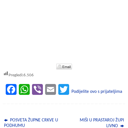
Pregledi:
6.506
F
W
V
E
T
Podijelite ovo s prijateljima
a
h
i
m
w
c
a
b
a
i
POSVETA ŽUPNE CRKVE U
MIŠI U PRASTAROJ ŽUPI
e
t
e
i
t
PODHUMU
LIVNO