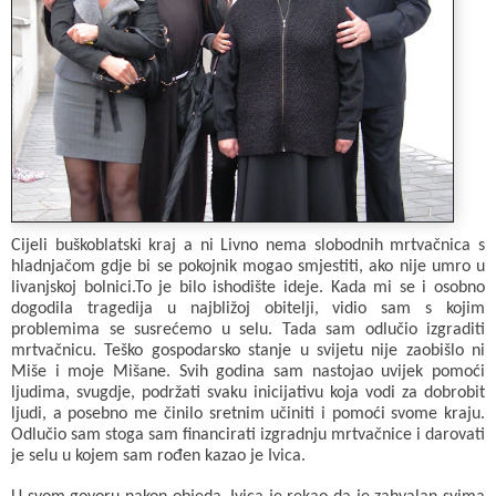
Cijeli buškoblatski kraj a ni Livno nema slobodnih mrtvačnica s
hladnjačom gdje bi se pokojnik mogao smjestiti, ako nije umro u
livanjskoj bolnici.To je bilo ishodište ideje. Kada mi se i osobno
dogodila tragedija u najbližoj obitelji, vidio sam s kojim
problemima se susrećemo u selu. Tada sam odlučio izgraditi
mrtvačnicu. Teško gospodarsko stanje u svijetu nije zaobišlo ni
Miše i moje Mišane. Svih godina sam nastojao uvijek pomoći
ljudima, svugdje, podržati svaku inicijativu koja vodi za dobrobit
ljudi, a posebno me činilo sretnim učiniti i pomoći svome kraju.
Odlučio sam stoga sam financirati izgradnju mrtvačnice i darovati
je selu u kojem sam rođen kazao je Ivica.