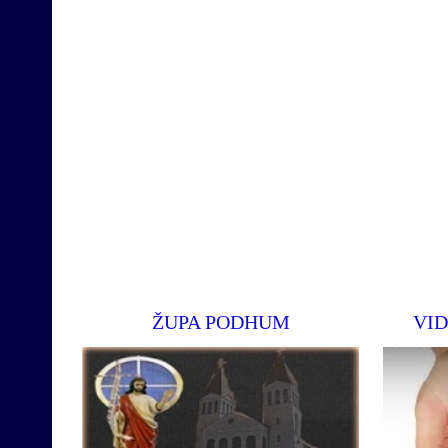
ŽUPA PODHUM
VID
Službe