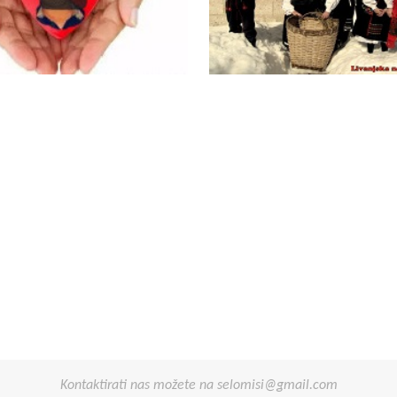
Opširnije
Opširnije
Kontaktirati nas možete na selomisi@gmail.com