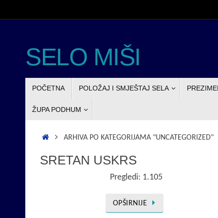
Skoči
do
sadržaja
SELO MIŠI
SKOČI
POČETNA
POLOŽAJ I SMJEŠTAJ SELA
PREZIME
DO
SADRŽAJA
ŽUPA PODHUM
POČETNA
ARHIVA PO KATEGORIJAMA "UNCATEGORIZED"
SRETAN USKRS
Pregledi: 1.105
OPŠIRNIJE