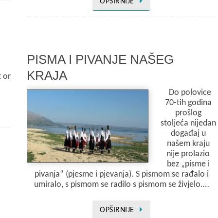
OPŠIRNIJE
PISMA I PIVANJE NAŠEG
KRAJA
t or
Do polovice
70-tih godina
prošlog
stoljeća nijedan
događaj u
našem kraju
nije prolazio
bez „pisme i
pivanja“ (pjesme i pjevanja). S pismom se rađalo i
umiralo, s pismom se radilo s pismom se živjelo.…
OPŠIRNIJE