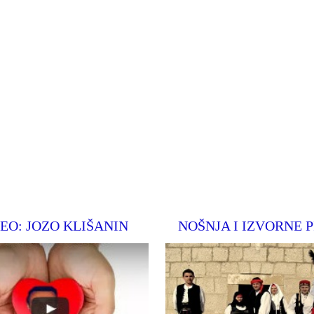
EO: JOZO KLIŠANIN
NOŠNJA I IZVORNE 
Pogledjte video o terapiji hodanj
na stranica župe Podhum
našega Joze Klišanina