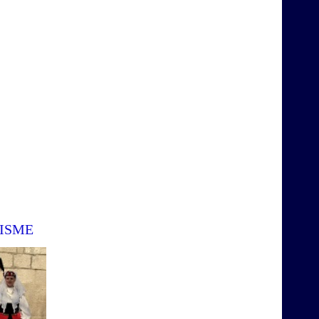
PISME
a
Ovdje ćete moći naći i poslušati stare,
izvoren, pjesme iz našeg kraja.