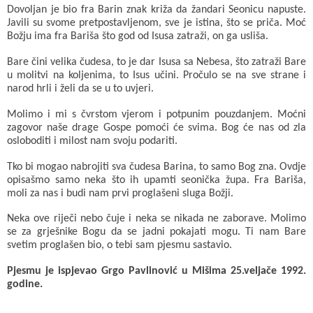
Dovoljan je bio fra Barin znak križa da žandari Seonicu napuste.
Javili su svome pretpostavljenom, sve je istina, što se priča. Moć
Božju ima fra Bariša što god od Isusa zatraži, on ga usliša.
Bare čini velika čudesa, to je dar Isusa sa Nebesa, što zatraži Bare
u molitvi na koljenima, to Isus učini. Pročulo se na sve strane i
narod hrli i želi da se u to uvjeri.
Molimo i mi s čvrstom vjerom i potpunim pouzdanjem. Moćni
zagovor naše drage Gospe pomoći će svima. Bog će nas od zla
osloboditi i milost nam svoju podariti.
Tko bi mogao nabrojiti sva čudesa Barina, to samo Bog zna. Ovdje
opisašmo samo neka što ih upamti seonička župa. Fra Bariša,
moli za nas i budi nam prvi proglašeni sluga Božji.
Neka ove riječi nebo čuje i neka se nikada ne zaborave. Molimo
se za grješnike Bogu da se jadni pokajati mogu. Ti nam Bare
svetim proglašen bio, o tebi sam pjesmu sastavio.
Pjesmu je ispjevao Grgo Pavlinović u Mišima 25.veljače 1992.
godine.