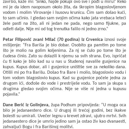
završio, kaže mi: ‘Sinko, hajde pokupi ovo sve i pođi u miru!’ Reko
mi je da idem naoposum okolo žita, da škropim blagoslovljenom
vodom i molim Virovanje i Isusovu krunicu. Čim sam došao kući,
to sam učinio. I gledao sam svojim očima kako jata vrebaca leteći
žele pasti na žito, ali ni jedan ne pada, nego samo fijukne, pa
odleti dalje. Nije mi od tog trenutka falilo ni jedno zrno.“
Petar Filipović zvani Milač (70 godina) iz Crvenica
iznosi svoje
mišljenje: “Fra Bariša je bio dobar. Osobito ga pamtim po tome
što je molio na golim koljenima. Za nj se čulo po tome što je
čudesa činio. Zato su dolazili k njemu sa svih strana. Evo, ispričat
ću ti kako je bilo kad su u nas u Studenoj navalile gusjenice na
kupus. Kupus dobar, ali i gusjenice uništiše sve za nekoliko dana.
Otišli mi po fra Barišu. Došao fra Bare i molio, blagoslovio vodu i
tom vodom blagoslovio kupus. Kad su gusjenice počele jedna za
drugom ići, dođoše do vode i prestriješe vodu. To sam ja skupa s
drugima gledao svojim očima. Nije se više ni jedna u kupusu
pojavila.“
Dane Berić iz Golinjeva,
župa Podhum pripovijeda: “U moga oca
bilo je jedanaestero dice. U drugoj ili trećoj godini, bez ikakve
bolesti su umirali. Uvečer legnu u krevet zdravi, ujutro mrtvi. Svih
jedanaestero dice je umrlo jedino sam ja ostao živ kao dvanaesti,
zahvaljući Bogu i fra Barišinoj molitvi.