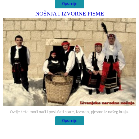
Opširnije
NOŠNJA I IZVORNE PISME
Ovdje ćete moći naći i poslušati stare, izvoren, pjesme iz našeg kraja.
Opširnije