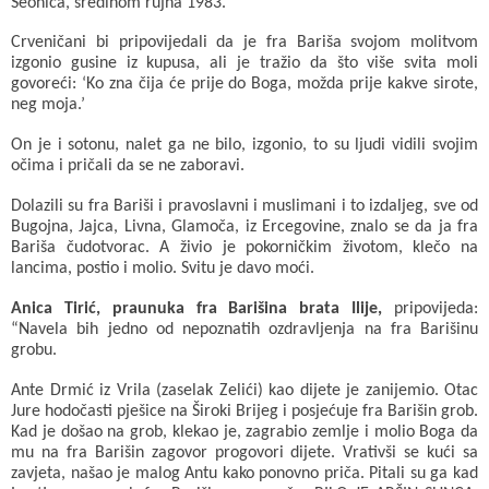
Seonica, sredinom rujna 1983.
Crveničani bi pripovijedali da je fra Bariša svojom molitvom
izgonio gusine iz kupusa, ali je tražio da što više svita moli
govoreći: ‘Ko zna čija će prije do Boga, možda prije kakve sirote,
neg moja.’
On je i sotonu, nalet ga ne bilo, izgonio, to su ljudi vidili svojim
očima i pričali da se ne zaboravi.
Dolazili su fra Bariši i pravoslavni i muslimani i to izdaljeg, sve od
Bugojna, Jajca, Livna, Glamoča, iz Ercegovine, znalo se da ja fra
Bariša čudotvorac. A živio je pokorničkim životom, klečo na
lancima, postio i molio. Svitu je davo moći.
Anica Tirić, praunuka fra Barišina brata Ilije,
pripovijeda:
“Navela bih jedno od nepoznatih ozdravljenja na fra Barišinu
grobu.
Ante Drmić iz Vrila (zaselak Zelići) kao dijete je zanijemio. Otac
Jure hodočasti pješice na Široki Brijeg i posjećuje fra Barišin grob.
Kad je došao na grob, klekao je, zagrabio zemlje i molio Boga da
mu na fra Barišin zagovor progovori dijete. Vrativši se kući sa
zavjeta, našao je malog Antu kako ponovno priča. Pitali su ga kad