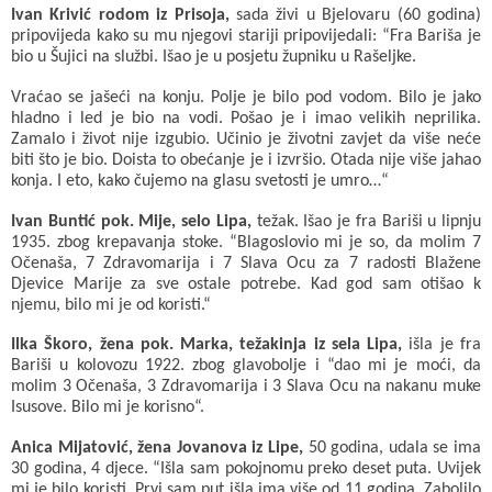
Ivan Krivić rodom iz Prisoja,
sada živi u Bjelovaru (60 godina)
pripovijeda kako su mu njegovi stariji pripovijedali: “Fra Bariša je
bio u Šujici na službi. Išao je u posjetu župniku u Rašeljke.
Vraćao se jašeći na konju. Polje je bilo pod vodom. Bilo je jako
hladno i led je bio na vodi. Pošao je i imao velikih neprilika.
Zamalo i život nije izgubio. Učinio je životni zavjet da više neće
biti što je bio. Doista to obećanje je i izvršio. Otada nije više jahao
konja. I eto, kako čujemo na glasu svetosti je umro…“
Ivan Buntić pok. Mije, selo Lipa,
težak. Išao je fra Bariši u lipnju
1935. zbog krepavanja stoke. “Blagoslovio mi je so, da molim 7
Očenaša, 7 Zdravomarija i 7 Slava Ocu za 7 radosti Blažene
Djevice Marije za sve ostale potrebe. Kad god sam otišao k
njemu, bilo mi je od koristi.“
Ilka Škoro, žena pok. Marka, težakinja iz sela Lipa,
išla je fra
Bariši u kolovozu 1922. zbog glavobolje i “dao mi je moći, da
molim 3 Očenaša, 3 Zdravomarija i 3 Slava Ocu na nakanu muke
Isusove. Bilo mi je korisno“.
Anica Mijatović, žena Jovanova iz Lipe,
50 godina, udala se ima
30 godina, 4 djece. “Išla sam pokojnomu preko deset puta. Uvijek
mi je bilo koristi. Prvi sam put išla ima više od 11 godina. Zabolilo