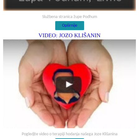
Službena stranica župe Podhum
Opširnije
VIDEO: JOZO KLIŠANIN
Pogledjte video o terapiji hodanja našega Joze Klišanina