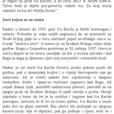
je stigao na grob fra Barišin, a on reče: BILO JE ARŠIN SUNCA.
Točno tada je dijete pro-govorilo, rekoše mu. Za ovaj slučaj
svjedoči Jurina kći Matija Drmić.“
Smrt kojom se ne umire
Radeći u Seonici do 1935. god. fra Bariša je fizički iznemogao i
ostario. Prihvatio je volju svojih poglavara da se premjesti na
Široki Brijeg gdje će u miru dočekati poput serafskoga sveca sv.
Franje “sestricu smrt“. U svemu je na Širokom Brijegu ostao dvije
godine. Blago u Gospodinu preminuo je 10. svibnja 1937. Umro je
smrću kojom se ne umire zauvijek: on živi u srcima vjernika i kod
Boga za koga je djelovao cijeli svoj svećenički i redovnički život.
Makar je od smrti fra Bariše Drmića prošlo gotovo punih 60
godina, puk u duvanjskoj krajini i u cijeloj Hercegovini nije ga
zaboravio. Još je među pukom živo svjedočenje o njegovu
svetačkom životu i njego-vu moćnom zagovoru kod Boga. Još
uvijek dolaze ljudi, potrebiti nadnaravne pomoći, pomoliti se na
njegov grob na Širokom Brijegu ili uzeti zemlje s groba. Mnogi
svjedoče o tome da im je ta molitva i zagovor kod fra Bariše
pomogao, ozdravio ih ili im sa-čuvao ljetinu. Fra Bariša u ovom
puku živi na glasu svetosti. Bez obzira što postupak za njegovu
kanoni-zaciju nije ni otpočeo, puk ga poštuje i cijeni, moli se i