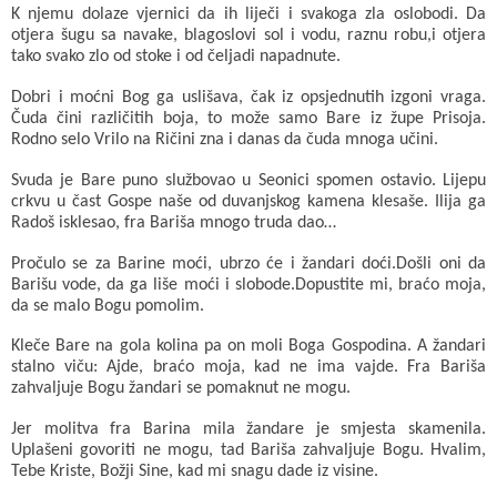
K njemu dolaze vjernici da ih liječi i svakoga zla oslobodi. Da
otjera šugu sa navake, blagoslovi sol i vodu, raznu robu,i otjera
tako svako zlo od stoke i od čeljadi napadnute.
Dobri i moćni Bog ga uslišava, čak iz opsjednutih izgoni vraga.
Čuda čini različitih boja, to može samo Bare iz župe Prisoja.
Rodno selo Vrilo na Ričini zna i danas da čuda mnoga učini.
Svuda je Bare puno službovao u Seonici spomen ostavio. Lijepu
crkvu u čast Gospe naše od duvanjskog kamena klesaše. Ilija ga
Radoš isklesao, fra Bariša mnogo truda dao…
Pročulo se za Barine moći, ubrzo će i žandari doći.Došli oni da
Barišu vode, da ga liše moći i slobode.Dopustite mi, braćo moja,
da se malo Bogu pomolim.
Kleče Bare na gola kolina pa on moli Boga Gospodina. A žandari
stalno viču: Ajde, braćo moja, kad ne ima vajde. Fra Bariša
zahvaljuje Bogu žandari se pomaknut ne mogu.
Jer molitva fra Barina mila žandare je smjesta skamenila.
Uplašeni govoriti ne mogu, tad Bariša zahvaljuje Bogu. Hvalim,
Tebe Kriste, Božji Sine, kad mi snagu dade iz visine.