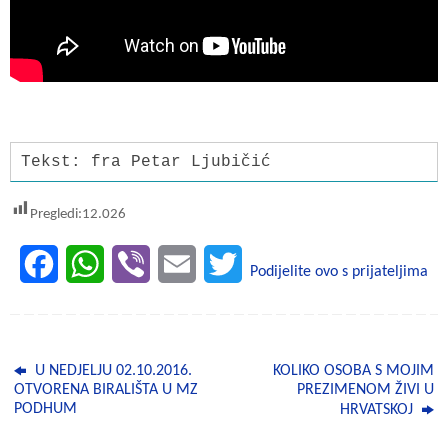
Tekst: fra Petar Ljubičić
Pregledi:
12.026
F
W
V
E
T
Podijelite ovo s prijateljima
a
h
i
m
w
c
a
b
a
i
U NEDJELJU 02.10.2016.
KOLIKO OSOBA S MOJIM
e
t
e
i
t
OTVORENA BIRALIŠTA U MZ
PREZIMENOM ŽIVI U
PODHUM
HRVATSKOJ
b
s
r
l
t