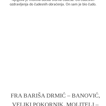
Njegova je molitva doista tvorila čudesa. Od čudesnih
ozdravljenja do čudesnih obraćenja. On sam je bio čudo.
b
s
r
l
t
o
A
e
o
p
r
k
p
FRA BARIŠA DRMIĆ – BANOVIĆ,
VELIKI POKORNIK, MOLITELJ –