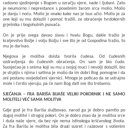
radosno sjedinjenje s Bogom u ozračju vjere, nade i ljubavi. Zato
je neumorno i neprestance s posebnim žarom srca molio. Molio
je danju i noću. Molio je onako kako nas je Isus učio. Molio je za
one koji su mu dolazili i pomoć tražili, za obraćenje tvrdokornih
grješnika i bogohulnih psovača.
On je prije svega davao slavu i hvalu Bogu, dakle tražio je
kraljevstvo Božje i volju Božju i sve što je od Gospodina tražio, to
mu je darivao.
Njegova je molitva doista tvorila čudesa. Od čudesnih
ozdravljenja do čudesnih obraćenja. On sam je bio čudo.
Suosjećao je s onima koji su mu u svojoj muci i nevolji dolazili, bio
je strpljiv s njima i satima je molio da im dobri Bog pomogne i da
oni postanu osvjedočeni vjernici. Mnoge je poticao da se ustrajno
mole i čvrsto vjeruju, pa će nam Bog dati sve što trebamo.
SJEĆANJA – FRA BARIŠA BIJAŠE VELIKI POKORNIK I NE SAMO
MOLITELJ VEĆ SAMA MOLITVA
Gdje god je fra Bariša službovao, narod ga je dobro pamtio po
dugoj molitvi i strogoj pokori. On je dobro znao da je molitva srce
i duša naše vjere, da bez nje nema istinskoga kršćanskog života.
Za fra Barišu je molitva bila dragi susret i razgovor s voljenim