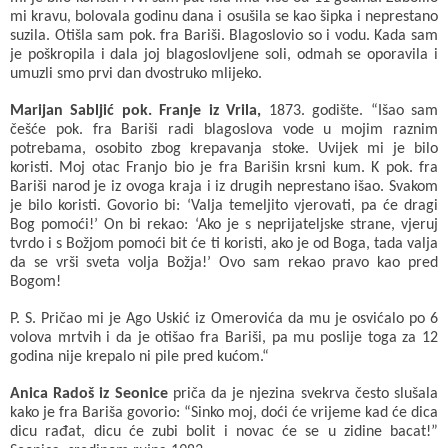
mi kravu, bolovala godinu dana i osušila se kao šipka i neprestano
suzila. Otišla sam pok. fra Bariši. Blagoslovio so i vodu. Kada sam
je poškropila i dala joj blagoslovljene soli, odmah se oporavila i
umuzli smo prvi dan dvostruko mlijeko.
Marijan Sabljić pok. Franje iz Vrila,
1873. godište. “Išao sam
češće pok. fra Bariši radi blagoslova vode u mojim raznim
potrebama, osobito zbog krepavanja stoke. Uvijek mi je bilo
koristi. Moj otac Franjo bio je fra Barišin krsni kum. K pok. fra
Bariši narod je iz ovoga kraja i iz drugih neprestano išao. Svakom
je bilo koristi. Govorio bi: ‘Valja temeljito vjerovati, pa će dragi
Bog pomoći!’ On bi rekao: ‘Ako je s neprijateljske strane, vjeruj
tvrdo i s Božjom pomoći bit će ti koristi, ako je od Boga, tada valja
da se vrši sveta volja Božja!’ Ovo sam rekao pravo kao pred
Bogom!
P. S. Pričao mi je Ago Uskić iz Omerovića da mu je osvićalo po 6
volova mrtvih i da je otišao fra Bariši, pa mu poslije toga za 12
godina nije krepalo ni pile pred kućom.“
Anica Radoš iz Seonice
priča da je njezina svekrva često slušala
kako je fra Bariša govorio: “Sinko moj, doći će vrijeme kad će dica
dicu rađat, dicu će zubi bolit i novac će se u zidine bacat!”