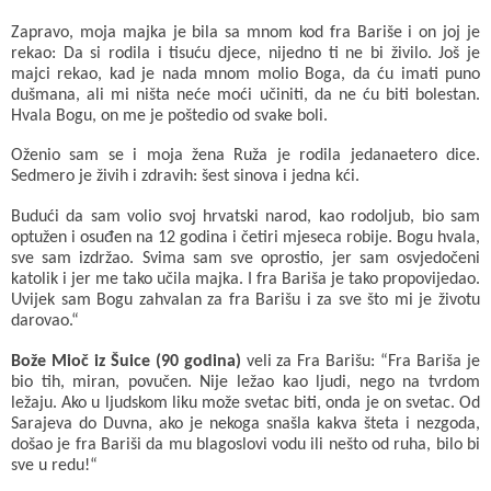
Zapravo, moja majka je bila sa mnom kod fra Bariše i on joj je
rekao: Da si rodila i tisuću djece, nijedno ti ne bi živilo. Još je
majci rekao, kad je nada mnom molio Boga, da ću imati puno
dušmana, ali mi ništa neće moći učiniti, da ne ću biti bolestan.
Hvala Bogu, on me je poštedio od svake boli.
Oženio sam se i moja žena Ruža je rodila jedanaetero dice.
Sedmero je živih i zdravih: šest sinova i jedna kći.
Budući da sam volio svoj hrvatski narod, kao rodoljub, bio sam
optužen i osuđen na 12 godina i četiri mjeseca robije. Bogu hvala,
sve sam izdržao. Svima sam sve oprostio, jer sam osvjedočeni
katolik i jer me tako učila majka. I fra Bariša je tako propovijedao.
Uvijek sam Bogu zahvalan za fra Barišu i za sve što mi je životu
darovao.“
Bože Mioč iz Šuice (90 godina)
veli za Fra Barišu: “Fra Bariša je
bio tih, miran, povučen. Nije ležao kao ljudi, nego na tvrdom
ležaju. Ako u ljudskom liku može svetac biti, onda je on svetac. Od
Sarajeva do Duvna, ako je nekoga snašla kakva šteta i nezgoda,
došao je fra Bariši da mu blagoslovi vodu ili nešto od ruha, bilo bi
sve u redu!“