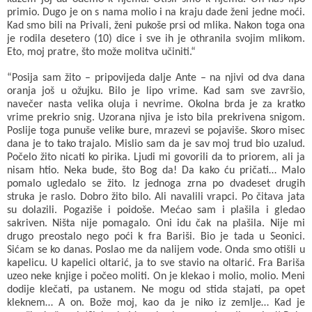
primio. Dugo je on s nama molio i na kraju dade ženi jedne moći.
Kad smo bili na Privali, ženi pukoše prsi od mlika. Nakon toga ona
je rodila desetero (10) dice i sve ih je othranila svojim mlikom.
Eto, moj pratre, što može molitva učiniti.“
“Posija sam žito – pripovijeda dalje Ante – na njivi od dva dana
oranja još u ožujku. Bilo je lipo vrime. Kad sam sve završio,
navečer nasta velika oluja i nevrime. Okolna brda je za kratko
vrime prekrio snig. Uzorana njiva je isto bila prekrivena snigom.
Poslije toga punuše velike bure, mrazevi se pojaviše. Skoro misec
dana je to tako trajalo. Mislio sam da je sav moj trud bio uzalud.
Počelo žito nicati ko pirika. Ljudi mi govorili da to priorem, ali ja
nisam htio. Neka bude, što Bog da! Da kako ću pričati… Malo
pomalo ugledalo se žito. Iz jednoga zrna po dvadeset drugih
struka je raslo. Dobro žito bilo. Ali navalili vrapci. Po čitava jata
su dolazili. Pogaziše i poidoše. Mećao sam i plašila i gledao
sakriven. Ništa nije pomagalo. Oni idu čak na plašila. Nije mi
drugo preostalo nego poći k fra Bariši. Bio je tada u Seonici.
Sićam se ko danas. Poslao me da nalijem vode. Onda smo otišli u
kapelicu. U kapelici oltarić, ja to sve stavio na oltarić. Fra Bariša
uzeo neke knjige i počeo moliti. On je klekao i molio, molio. Meni
dodije klečati, pa ustanem. Ne mogu od stida stajati, pa opet
kleknem… A on. Bože moj, kao da je niko iz zemlje… Kad je