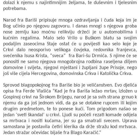
dolazi k njemu s najintimnijim željama, te duševnim i tjelesnim
potrebama.
Narod fra Bariši pripisuje mnoga ozdravljanja i čuda koja im je
Bog učinio po njegovu zagovoru. I danas mnogi s njegova groba
nose zemlju kao moćnu relikviju držeći je u automobilima i
kućnim regalima. Malo selo Vrilo u Buškom blatu sa svojim
podaljim zaseocima Staje ostat će u povijesti kao selo koje je
Crkvi dalo neosporivo velikoga čovjeka, redovnika franjevca,
svećenika Isusa Krista, “sveca“ fra Bari-šu Drmića. S njime će se
ponositi ne samo njegova mnogobrojna rodbina raseljena diljem
domovine i svijeta, njegovi mještani i župljani župe Prisoje, nego
još više cijela Hercegovina, domovinska Crkva i Katolička Crkva.
Sprovod blagopokojnog fra Bariše bio je veličanstven. Evo djelića
opisa fra Ferde Vlašića “Kad je fra Bariša ležao mrtav, izložen u
Gospinoj crkvi na Širokom Brijegu, narod je sa svih strana grnuo k
njemu da ga još jednom vidi, da ga se dotakne rupcem ili kojim
drugim predmetom, te to ponese kući. Tom prigodom našao se
jedan ‘sveti škandal’ u crkvi. Ljudi su počeli rezati komade odijela
sa mrtvaca i nositi kućama, jer su ga smatrali svecem. Uprava
samostana je postavila četiri klerika da drže stražu kod mrtvaca.
Jedan stražar očevidac bijaše fra Blago Karačić.“