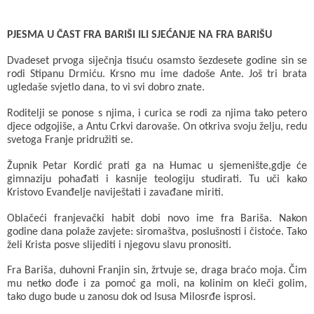
PJESMA U ČAST FRA BARIŠI ILI SJEĆANJE NA FRA BARIŠU
Dvadeset prvoga siječnja tisuću osamsto šezdesete godine sin se
rodi Stipanu Drmiću. Krsno mu ime dadoše Ante. Još tri brata
ugledaše svjetlo dana, to vi svi dobro znate.
Roditelji se ponose s njima, i curica se rodi za njima tako petero
djece odgojiše, a Antu Crkvi darovaše. On otkriva svoju želju, redu
svetoga Franje pridružiti se.
Župnik Petar Kordić prati ga na Humac u sjemenište,gdje će
gimnaziju pohađati i kasnije teologiju studirati. Tu uči kako
Kristovo Evanđelje naviještati i zavađane miriti.
Oblačeći franjevački habit dobi novo ime fra Bariša. Nakon
godine dana polaže zavjete: siromaštva, poslušnosti i čistoće. Tako
želi Krista posve slijediti i njegovu slavu pronositi.
Fra Bariša, duhovni Franjin sin, žrtvuje se, draga braćo moja. Čim
mu netko dođe i za pomoć ga moli, na kolinim on kleči golim,
tako dugo bude u zanosu dok od Isusa Milosrđe isprosi.