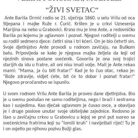
“ŽIVI SVETAC“
Ante Bariša Drmić rodio se 21. siječnja 1860. u selu Vrilu od oca
Stjepana i majke Ruže r. Ćurić. Kršten je u crkvi Uznesenja
Marijina na nebo u Grabovici. Krsno mu je ime Ante, a redovničko
Bariša po kojemu je uglavnom i poznat. Njegovi roditelji u svemu
su rodili sedmero djece: četiri sina i tri kćeri. On je bio četvrti sin.
Svoje djetinjstvo Ante provodi u rodnom zavičaju, na Buškom
batu. Pripovijeda se kako je njegova majka željela da koji od
njezinih sinova postane svećenik. Govorila je ona svoj trojici
starijih da idu u fratre, ali oni nisu imali volje. Mali je Ante rekao
mami: “Mama, ja ću biti fratar!“ Kad je to čuo otac, rekao je:
“Bože zdravlje, vidjet ćete, bit će to dobar i poznat fratar!“
Njegovo proročanstvo se ispunilo.
U svom rodnom Vrilu Ante Bariša je proveo dane djetinjstva. Bio
je u svemu poslušan ne samo roditeljima, nego i braći i sestrama
kao i susjedima. Kao dječak uglavnom je čuvao ovce, a obavljao
je i druge poslove unutar svoje obiteljske zajednice. Redovno je
išao u zavičajnu crkvu u Grabovicu u kojoj se prvi put susreo sa
svećenicima fratrima koji su “lomili kruh“ i naviještali riječ! Tu je
i on osjetio po njihovu pozivu Božji glas.