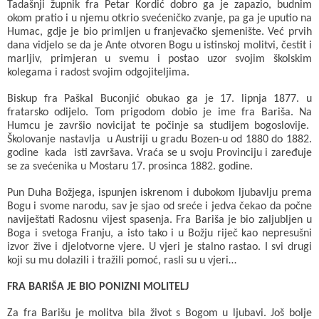
Tadašnji župnik fra Petar Kordić dobro ga je zapazio, budnim
okom pratio i u njemu otkrio svećeničko zvanje, pa ga je uputio na
Humac, gdje je bio primljen u franjevačko sjemenište. Već prvih
dana vidjelo se da je Ante otvoren Bogu u istinskoj molitvi, čestit i
marljiv, primjeran u svemu i postao uzor svojim školskim
kolegama i radost svojim odgojiteljima.
Biskup fra Paškal Buconjić obukao ga je 17. lipnja 1877. u
fratarsko odijelo. Tom prigodom dobio je ime fra Bariša. Na
Humcu je završio novicijat te počinje sa studijem bogoslovije.
Školovanje nastavlja u Austriji u gradu Bozen-u od 1880 do 1882.
godine kada isti završava. Vraća se u svoju Provinciju i zaređuje
se za svećenika u Mostaru 17. prosinca 1882. godine.
Pun Duha Božjega, ispunjen iskrenom i dubokom ljubavlju prema
Bogu i svome narodu, sav je sjao od sreće i jedva čekao da počne
naviještati Radosnu vijest spasenja. Fra Bariša je bio zaljubljen u
Boga i svetoga Franju, a isto tako i u Božju riječ kao nepresušni
izvor žive i djelotvorne vjere. U vjeri je stalno rastao. I svi drugi
koji su mu dolazili i tražili pomoć, rasli su u vjeri…
FRA BARIŠA JE BIO PONIZNI MOLITELJ
Za fra Barišu je molitva bila život s Bogom u ljubavi. Još bolje