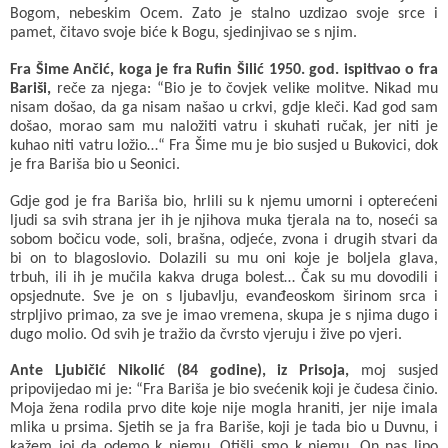
Bogom, nebeskim Ocem. Zato je stalno uzdizao svoje srce i
pamet, čitavo svoje biće k Bogu, sjedinjivao se s njim.
Fra Šime Ančić, koga je fra Rufin Šilić 1950. god. ispitivao o fra
Bariši,
reče za njega: “Bio je to čovjek velike molitve. Nikad mu
nisam došao, da ga nisam našao u crkvi, gdje kleči. Kad god sam
došao, morao sam mu naložiti vatru i skuhati ručak, jer niti je
kuhao niti vatru ložio…“ Fra Šime mu je bio susjed u Bukovici, dok
je fra Bariša bio u Seonici.
Gdje god je fra Bariša bio, hrlili su k njemu umorni i opterećeni
ljudi sa svih strana jer ih je njihova muka tjerala na to, noseći sa
sobom bočicu vode, soli, brašna, odjeće, zvona i drugih stvari da
bi on to blagoslovio. Dolazili su mu oni koje je boljela glava,
trbuh, ili ih je mučila kakva druga bolest… Čak su mu dovodili i
opsjednute. Sve je on s ljubavlju, evanđeoskom širinom srca i
strpljivo primao, za sve je imao vremena, skupa je s njima dugo i
dugo molio. Od svih je tražio da čvrsto vjeruju i žive po vjeri.
Ante Ljubičić Nikolić (84 godine), iz Prisoja,
moj susjed
pripovijedao mi je: “Fra Bariša je bio svećenik koji je čudesa činio.
Moja žena rodila prvo dite koje nije mogla hraniti, jer nije imala
mlika u prsima. Sjetih se ja fra Bariše, koji je tada bio u Duvnu, i
kažem joj da odemo k njemu. Otišli smo k njemu. On nas lipo