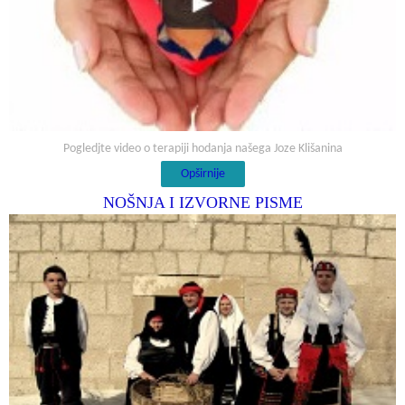
Pogledjte video o terapiji hodanja našega Joze Klišanina
Opširnije
NOŠNJA I IZVORNE PISME