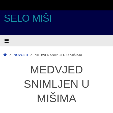
Skoči
do
sadržaja
SELO MIŠI
POČETNA
NOVOSTI
MEDVJED SNIMLJEN U MIŠIMA
MEDVJED
SNIMLJEN U
MIŠIMA