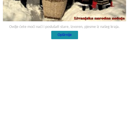
Ovdje ćete moći naći i poslušati stare, izvoren, pjesme iz našeg kraja.
Opširnije