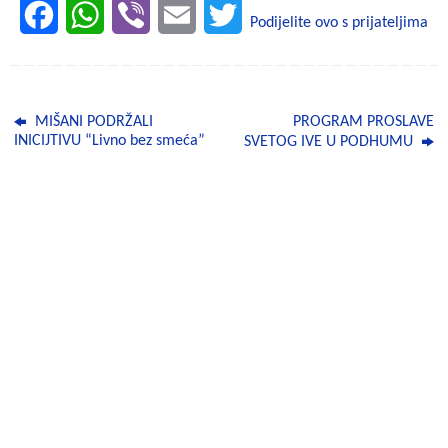
F
W
V
E
T
Podijelite ovo s prijateljima
a
h
i
m
w
c
a
b
a
i
MIŠANI PODRŽALI
PROGRAM PROSLAVE
e
t
e
i
t
INICIJTIVU “Livno bez smeća”
SVETOG IVE U PODHUMU
b
s
r
l
t
o
A
e
o
p
r
k
p