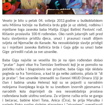
Veselo je bilo u petak 04. svibnja 2012.godine u buškoblatskom
selu Mišima točnije na Batinića brdu gdje je uz obitelj, rodbinu i
mještane toga zaseoka baba Matija (Giga) Batinić Pavlović rođ.
Klišanin proslavila 100-ti rođendan. Oko ranih jutarnjih sati pred
kuću slavljenice pristižu djeca, unuci i praunuci rasuti diljem
svijeta od Njemačke do Kanade. Na nesvakidašnje slavlje pristigli
su i mještani zaseoka Batinića brda i Gaja gdje su unuci babe
Gige priredili ručak za sve uzvanike.
Baba Giga najviše se veselila što je na njen rođendan došao
“pratar” župni vikar fra Tomislav Svetinović koji je se pomolio na
početku ručka i blagoslovio sve prisutne, baba Giga nije skidala
pogleda sa fra Tomislava, a kad bi ga netko zaklonio, pitala bi “di
je pratar”. Sve uzvanike iznenadili su članovi HKUD Dinara (čiji je
član i babina unuka Helena) koji su se pojavili u narodnim
nošnjama livanjskoga kraja te su izvedbom izvornih pjesmama i
narodnih kola doprinijeli da ova nesvakidašnja proslava
rođendana bude uistinu svečana. Za vrijeme ručka orila se ganga
i bećarac, babine kćeri Tona, Anica (Ćira), te prija Maruška i