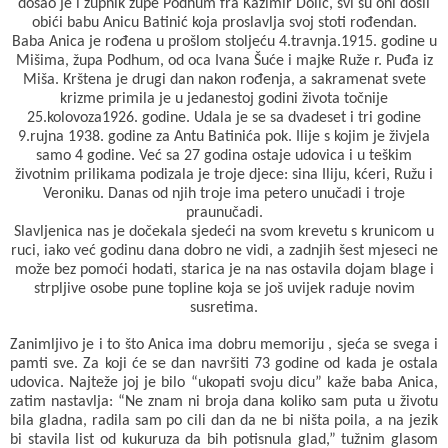
došao je i župnik župe Podhum fra Kazimir Dolić, svi su oni došli
obići babu Anicu Batinić koja proslavlja svoj stoti rođendan.
Baba Anica je rođena u prošlom stoljeću 4.travnja.1915. godine u
Mišima, župa Podhum, od oca Ivana Šuće i majke Ruže r. Puđa iz
Miša. Krštena je drugi dan nakon rođenja, a sakramenat svete
krizme primila je u jedanestoj godini života točnije
25.kolovoza1926. godine. Udala je se sa dvadeset i tri godine
9.rujna 1938. godine za Antu Batinića pok. Ilije s kojim je živjela
samo 4 godine. Već sa 27 godina ostaje udovica i u teškim
životnim prilikama podizala je troje djece: sina Iliju, kćeri, Ružu i
Veroniku. Danas od njih troje ima petero unučadi i troje
praunučadi.
Slavljenica nas je dočekala sjedeći na svom krevetu s krunicom u
ruci, iako već godinu dana dobro ne vidi, a zadnjih šest mjeseci ne
može bez pomoći hodati, starica je na nas ostavila dojam blage i
strpljive osobe pune topline koja se još uvijek raduje novim
susretima.
Zanimljivo je i to što Anica ima dobru memoriju , sjeća se svega i
pamti sve. Za koji će se dan navršiti 73 godine od kada je ostala
udovica. Najteže joj je bilo “ukopati svoju dicu” kaže baba Anica,
zatim nastavlja: “Ne znam ni broja dana koliko sam puta u životu
bila gladna, radila sam po cili dan da ne bi ništa poila, a na jezik
bi stavila list od kukuruza da bih potisnula glad,” tužnim glasom