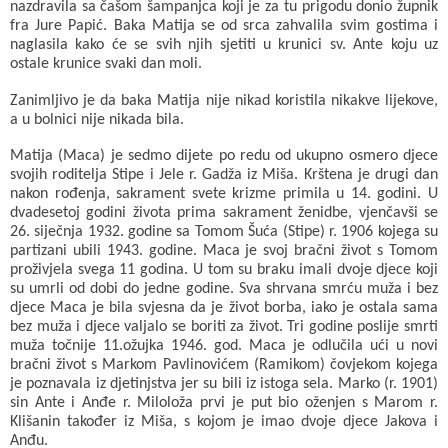
nazdravila sa čašom šampanjca koji je za tu prigodu donio župnik
fra Jure Papić. Baka Matija se od srca zahvalila svim gostima i
naglasila kako će se svih njih sjetiti u krunici sv. Ante koju uz
ostale krunice svaki dan moli.
Zanimljivo je da baka Matija nije nikad koristila nikakve lijekove,
a u bolnici nije nikada bila.
Matija (Maca) je sedmo dijete po redu od ukupno osmero djece
svojih roditelja Stipe i Jele r. Gadža iz Miša. Krštena je drugi dan
nakon rođenja, sakrament svete krizme primila u 14. godini. U
dvadesetoj godini života prima sakrament ženidbe, vjenčavši se
26. siječnja 1932. godine sa Tomom Šuća (Stipe) r. 1906 kojega su
partizani ubili 1943. godine. Maca je svoj bračni život s Tomom
proživjela svega 11 godina. U tom su braku imali dvoje djece koji
su umrli od dobi do jedne godine. Sva shrvana smrću muža i bez
djece Maca je bila svjesna da je život borba, iako je ostala sama
bez muža i djece valjalo se boriti za život. Tri godine poslije smrti
muža točnije 11.ožujka 1946. god. Maca je odlučila ući u novi
bračni život s Markom Pavlinovićem (Ramikom) čovjekom kojega
je poznavala iz djetinjstva jer su bili iz istoga sela. Marko (r. 1901)
sin Ante i Anđe r. Miloloža prvi je put bio oženjen s Marom r.
Klišanin također iz Miša, s kojom je imao dvoje djece Jakova i
Anđu.