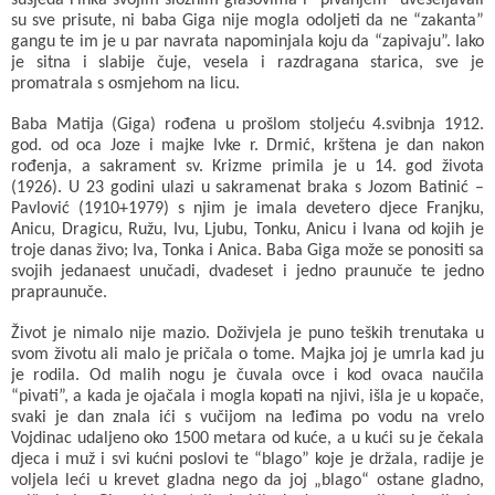
susjeda Finka svojim složnim glasovima i “pivanjem” uveseljavali
su sve prisute, ni baba Giga nije mogla odoljeti da ne “zakanta”
gangu te im je u par navrata napominjala koju da “zapivaju”. Iako
je sitna i slabije čuje, vesela i razdragana starica, sve je
promatrala s osmjehom na licu.
Baba Matija (Giga) rođena u prošlom stoljeću 4.svibnja 1912.
god. od oca Joze i majke Ivke r. Drmić, krštena je dan nakon
rođenja, a sakrament sv. Krizme primila je u 14. god života
(1926). U 23 godini ulazi u sakramenat braka s Jozom Batinić –
Pavlović (1910+1979) s njim je imala devetero djece Franjku,
Anicu, Dragicu, Ružu, Ivu, Ljubu, Tonku, Anicu i Ivana od kojih je
troje danas živo; Iva, Tonka i Anica. Baba Giga može se ponositi sa
svojih jedanaest unučadi, dvadeset i jedno praunuče te jedno
prapraunuče.
Život je nimalo nije mazio. Doživjela je puno teških trenutaka u
svom životu ali malo je pričala o tome. Majka joj je umrla kad ju
je rodila. Od malih nogu je čuvala ovce i kod ovaca naučila
“pivati”, a kada je ojačala i mogla kopati na njivi, išla je u kopače,
svaki je dan znala ići s vučijom na leđima po vodu na vrelo
Vojdinac udaljeno oko 1500 metara od kuće, a u kući su je čekala
djeca i muž i svi kućni poslovi te “blago” koje je držala, radije je
voljela leći u krevet gladna nego da joj „blago“ ostane gladno,