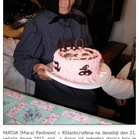
MATIJA (Maca) Pavlinović r. Klišanin,rođena na današnji dan 21.