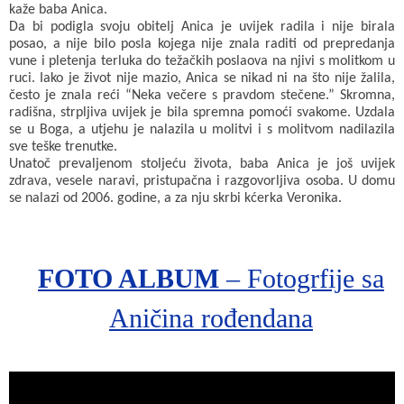
kaže baba Anica.
Da bi podigla svoju obitelj Anica je uvijek radila i nije birala
posao, a nije bilo posla kojega nije znala raditi od prepredanja
vune i pletenja terluka do težačkih poslaova na njivi s molitkom u
ruci. Iako je život nije mazio, Anica se nikad ni na što nije žalila,
često je znala reći “Neka večere s pravdom stečene.” Skromna,
radišna, strpljiva uvijek je bila spremna pomoći svakome. Uzdala
se u Boga, a utjehu je nalazila u molitvi i s molitvom nadilazila
sve teške trenutke.
Unatoč prevaljenom stoljeću života, baba Anica je još uvijek
zdrava, vesele naravi, pristupačna i razgovorljiva osoba. U domu
se nalazi od 2006. godine, a za nju skrbi kćerka Veronika.
FOTO ALBUM
– Fotogrfije sa
Aničina rođendana