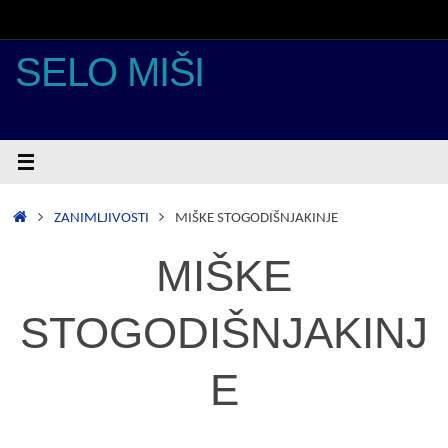
Skoči
do
sadržaja
SELO MIŠI
POČETNA
ZANIMLJIVOSTI
MIŠKE STOGODIŠNJAKINJE
MIŠKE
STOGODIŠNJAKINJ
E