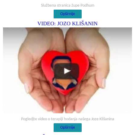
Službena stranica župe Podhum
Opširnije
VIDEO: JOZO KLIŠANIN
Pogledjte video o terapiji hodanja našega Joze Klišanina
Opširnije