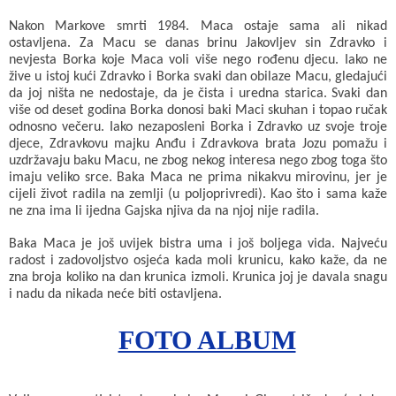
Nakon Markove smrti 1984. Maca ostaje sama ali nikad
ostavljena. Za Macu se danas brinu Jakovljev sin Zdravko i
nevjesta Borka koje Maca voli više nego rođenu djecu. Iako ne
žive u istoj kući Zdravko i Borka svaki dan obilaze Macu, gledajući
da joj ništa ne nedostaje, da je čista i uredna starica. Svaki dan
više od deset godina Borka donosi baki Maci skuhan i topao ručak
odnosno večeru. Iako nezaposleni Borka i Zdravko uz svoje troje
djece, Zdravkovu majku Anđu i Zdravkova brata Jozu pomažu i
uzdržavaju baku Macu, ne zbog nekog interesa nego zbog toga što
imaju veliko srce. Baka Maca ne prima nikakvu mirovinu, jer je
cijeli život radila na zemlji (u poljoprivredi). Kao što i sama kaže
ne zna ima li ijedna Gajska njiva da na njoj nije radila.
Baka Maca je još uvijek bistra uma i još boljega vida. Najveću
radost i zadovoljstvo osjeća kada moli krunicu, kako kaže, da ne
zna broja koliko na dan krunica izmoli. Krunica joj je davala snagu
i nadu da nikada neće biti ostavljena.
FOTO ALBUM