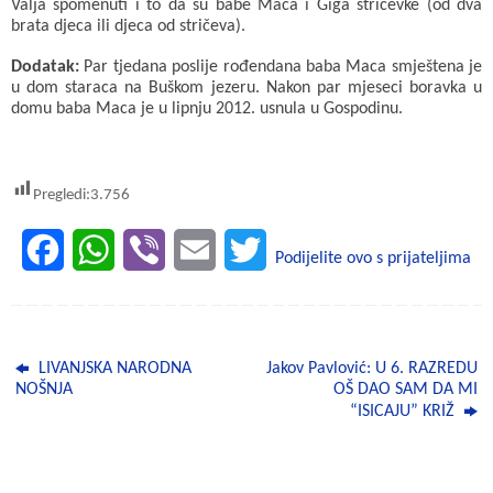
Valja spomenuti i to da su babe Maca i Giga stričevke (od dva
brata djeca ili djeca od stričeva).
Dodatak:
Par tjedana poslije rođendana baba Maca smještena je
u dom staraca na Buškom jezeru. Nakon par mjeseci boravka u
domu baba Maca je u lipnju 2012. usnula u Gospodinu.
Pregledi:
3.756
F
W
V
E
T
Podijelite ovo s prijateljima
a
h
i
m
w
c
a
b
a
i
LIVANJSKA NARODNA
Jakov Pavlović: U 6. RAZREDU
e
t
e
i
t
NOŠNJA
OŠ DAO SAM DA MI
“ISICAJU” KRIŽ
b
s
r
l
t
o
A
e