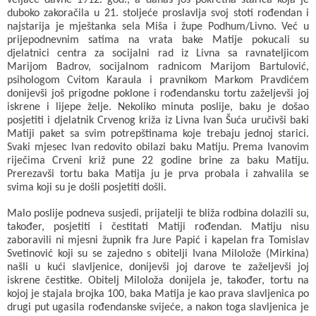
veljače davne 1912. god., a danas još pokretna starica koja je
duboko zakoračila u 21. stoljeće proslavlja svoj stoti rođendan i
najstarija je mještanka sela Miša i župe Podhum/Livno. Već u
prijepodnevnim satima na vrata bake Matije pokucali su
djelatnici centra za socijalni rad iz Livna sa ravnateljicom
Marijom Badrov, socijalnom radnicom Marijom Bartulović,
psihologom Cvitom Karaula i pravnikom Markom Pravdićem
donijevši još prigodne poklone i rođendansku tortu zaželjevši joj
iskrene i lijepe želje. Nekoliko minuta poslije, baku je došao
posjetiti i djelatnik Crvenog križa iz Livna Ivan Šuća uručivši baki
Matiji paket sa svim potrepštinama koje trebaju jednoj starici.
Svaki mjesec Ivan redovito obilazi baku Matiju. Prema Ivanovim
riječima Crveni križ pune 22 godine brine za baku Matiju.
Prerezavši tortu baka Matija ju je prva probala i zahvalila se
svima koji su je došli posjetiti došli.
Malo poslije podneva susjedi, prijatelji te bliža rodbina dolazili su,
također, posjetiti i čestitati Matiji rođendan. Matiju nisu
zaboravili ni mjesni župnik fra Jure Papić i kapelan fra Tomislav
Svetinović koji su se zajedno s obitelji Ivana Milolože (Mirkina)
našli u kući slavljenice, donijevši joj darove te zaželjevši joj
iskrene čestitke. Obitelj Miloloža donijela je, također, tortu na
kojoj je stajala brojka 100, baka Matija je kao prava slavljenica po
drugi put ugasila rođendanske svijeće, a nakon toga slavljenica je