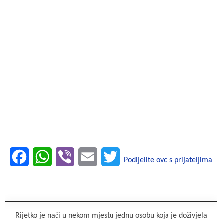
F
W
V
E
T
Podijelite ovo s prijateljima
a
h
i
m
w
c
a
b
a
i
e
t
e
i
t
Rijetko je naći u nekom mjestu jednu osobu koja je doživjela