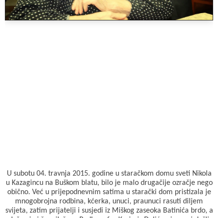
U subotu 04. travnja 2015. godine u staračkom domu sveti Nikola
u Kazagincu na Buškom blatu, bilo je malo drugačije ozračje nego
obično. Već u prijepodnevnim satima u starački dom pristizala je
mnogobrojna rodbina, kćerka, unuci, praunuci rasuti diljem
svijeta, zatim prijatelji i susjedi iz Miškog zaseoka Batinića brdo, a