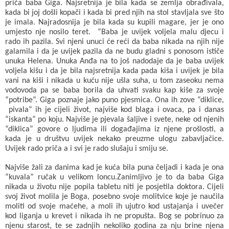
priča baba Giga. Najsretnija je bila kada se zemlja obrađivala,
kada bi joj došli kopači i kada bi pred njih na stol stavljala sve što
je imala. Najradosnija je bila kada su kupili magare, jer je ono
umjesto nje nosilo teret. “Baba je uvijek voljela malu djecu i
rado ih pazila. Svi njeni unuci će reći da baba nikada na njih nije
galamila i da je uvijek pazila da ne budu gladni s ponosom ističe
unuka Helena. Unuka Anđa na to još nadodaje da je baba uvijek
voljela kišu i da je bila najsretnija kada pada kiša i uvijek je bila
vani na kiši i nikada u kuću nije ušla suha, u tom zaseoku nema
vodovoda pa se baba borila da uhvati svaku kap kiše za svoje
“potribe”. Giga poznaje jako puno pjesmica. Ona ih zove “diklice,
pivala“ ih je cijeli život, najviše kod blaga i ovaca, pa i danas
“iskanta” po koju. Najviše je pjevala šaljive i svete, neke od njenih
“diklica” govore o ljudima ili događajima iz njene prošlosti, a
kada je u društvu uvijek nekako preuzme ulogu zabavljačice.
Uvijek rado priča a i svi je rado slušaju i smiju se.
Najviše žali za danima kad je kuća bila puna čeljadi i kada je ona
“kuvala” ručak u velikom loncu.Zanimljivo je to da baba Giga
nikada u životu nije popila tabletu niti je posjetila doktora. Cijeli
svoj život molila je Boga, posebno svoje molitvice koje je naučila
moliti od svoje maćehe, a moli ih ujutro kod ustajanja i uvečer
kod liganja u krevet i nikada ih ne propušta. Bog se pobrinuo za
njenu starost, te se zadnjih nekoliko godina za nju brine njena