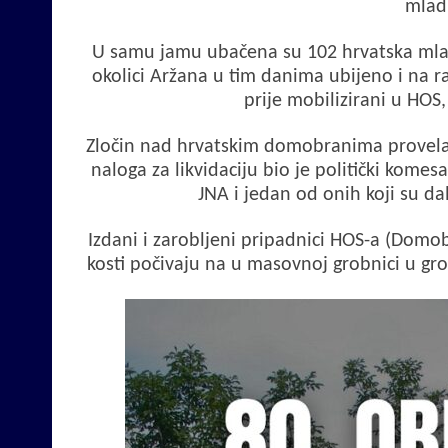
mladi
U samu jamu ubačena su 102 hrvatska mladića
okolici Aržana u tim danima ubijeno i na 
prije mobilizirani u HOS, 
Zločin nad hrvatskim domobranima provela j
naloga za likvidaciju bio je politički komes
JNA i jedan od onih koji su dal
Izdani i zarobljeni pripadnici HOS-a (Domob
kosti počivaju na u masovnoj grobnici u gr