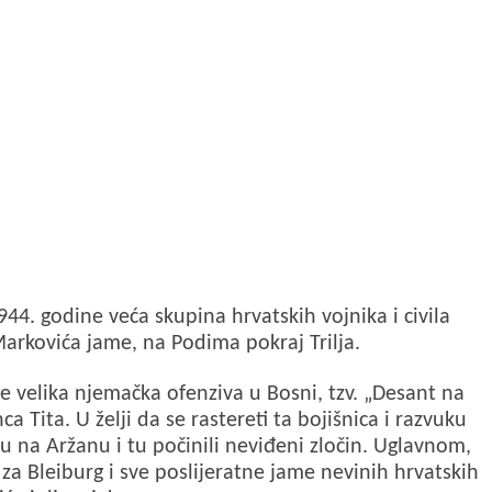
944. godine veća skupina hrvatskih vojnika i civila
arkovića jame, na Podima pokraj Trilja.
e velika njemačka ofenziva u Bosni, tzv. „Desant na
a Tita. U želji da se rastereti ta bojišnica i razvuku
tu na Aržanu i tu počinili neviđeni zločin. Uglavnom,
 za Bleiburg i sve poslijeratne jame nevinih hrvatskih