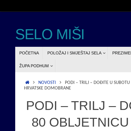
Skoči
do
sadržaja
SELO MIŠI
SKOČI
POČETNA
POLOŽAJ I SMJEŠTAJ SELA
PREZIME
DO
SADRŽAJA
ŽUPA PODHUM
POČETNA
NOVOSTI
PODI – TRILJ – DOĐITE U SUBOT
HRVATSKE DOMOBRANE
PODI – TRILJ –
80 OBLJETNICU