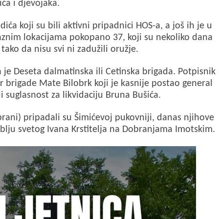
ća i djevojaka.
 koji su bili aktivni pripadnici HOS-a, a još ih je u
raznim lokacijama pokopano 37, koji su nekoliko dana
tako da nisu svi ni zadužili oružje.
e Deseta dalmatinska ili Cetinska brigada. Potpisnik
ar brigade Mate Bilobrk koji je kasnije postao general
i suglasnost za likvidaciju Bruna Bušića.
rani) pripadali su Šimićevoj pukovniji, danas njihove
oblju svetog Ivana Krstitelja na Dobranjama Imotskim.