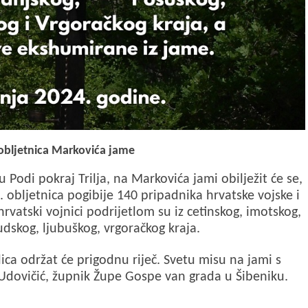
. obljetnica Markovića jame
 Podi pokraj Trilja, na Markovića jami obilježit će se,
 obljetnica pogibije 140 pripadnika hrvatske vojske i
hrvatski vojnici podrijetlom su iz cetinskog, imotskog,
dskog, ljubuškog, vrgoračkog kraja.
lica održat će prigodnu riječ. Svetu misu na jami s
 Udovičić, župnik Župe Gospe van grada u Šibeniku.