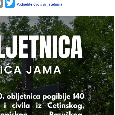
E
T
Podijelite ovo s prijateljima
m
w
a
i
i
t
l
t
e
r