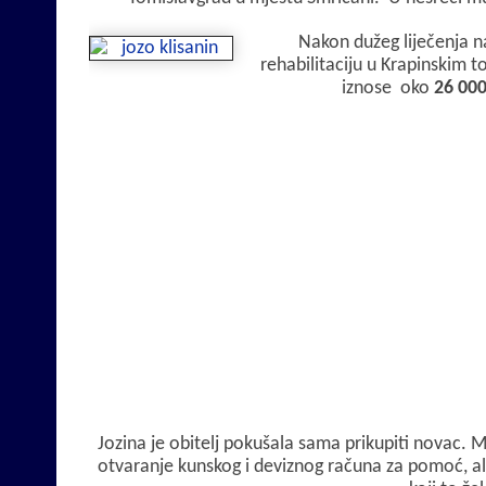
Nakon dužeg liječenja na 
rehabilitaciju u Krapinskim t
iznose oko
26 00
Jozina je obitelj pokušala sama prikupiti novac. Mi
otvaranje kunskog i deviznog računa za pomoć, ali s