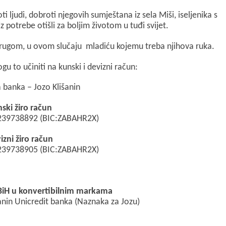
 ljudi, dobroti njegovih sumještana iz sela Miši, iseljenika s
 potrebe otišli za boljim životom u tuđi svijet.
drugom, u ovom slučaju mladiću kojemu treba njihova ruka.
gu to učiniti na kunski i devizni račun:
 banka – Jozo Klišanin
ski žiro račun
39738892 (BIC:ZABAHR2X)
izni žiro račun
39738905 (BIC:ZABAHR2X)
 BiH u konvertibilnim markama
nin Unicredit banka (Naznaka za Jozu)