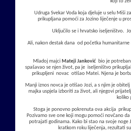
koji to žel
Udruga Svekar Voda koja djeluje u selu Miši 
prikupljana pomoći za Jozino liječenje u p
Uključilo se i hrvatsko iseljeništvo. J
Ali, nakon destak dana od početka humanitarne akc
Mladoj majci
Mateji Janković
bio je potreban 
spašavao se njen život, pa je iseljeništvo prikuplj
prikupljeni novac otišao Matei. Njena je borba
Manji iznos novca je otišao Jozi, a s njim je obitel
majka uspjela izboriti za život, ali njegovi prijate
koliko
Stoga je ponovno pokrenuta ova akcija prikupl
Pozivamo sve one koji mogu pomoći novčano da to
potrajati godinama. Kako bi stao na svoje noge Jo
kratkom roku liječenja, rezultati su p