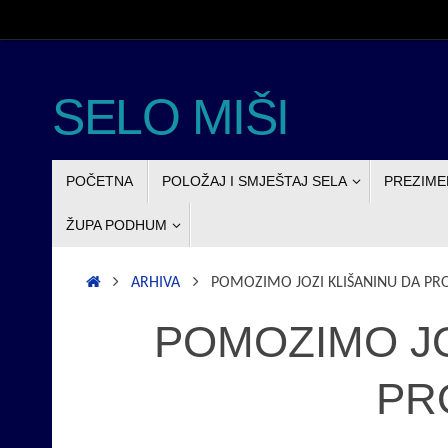
Skoči
do
sadržaja
SELO MIŠI
SKOČI
POČETNA
POLOŽAJ I SMJEŠTAJ SELA
PREZIME
DO
SADRŽAJA
ŽUPA PODHUM
POČETNA
ARHIVA
POMOZIMO JOZI KLIŠANINU DA P
POMOZIMO JO
PR