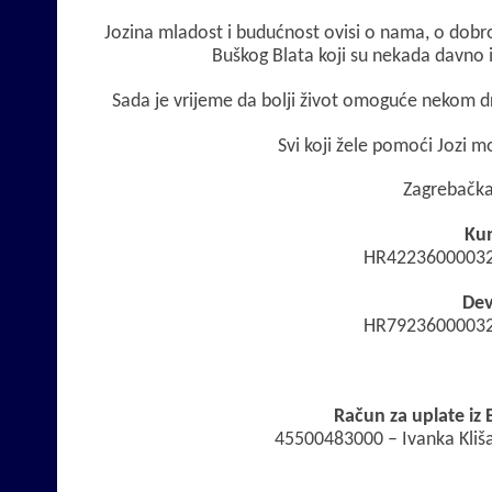
Jozina mladost i budućnost ovisi o nama, o dobroti
Buškog Blata koji su nekada davno iz
Sada je vrijeme da bolji život omoguće nekom 
Svi koji žele pomoći Jozi mo
Zagrebačka
Kun
HR42236000032
Dev
HR79236000032
Račun za uplate iz
45500483000 – Ivanka Kliša