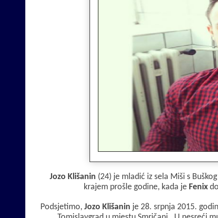
b
s
r
o
A
o
p
k
p
Jozo Klišanin
(24) je mladić iz sela Miši s Buškog
krajem prošle godine, kada je
Fenix
do
Podsjetimo,
Jozo Klišanin
je 28. srpnja 2015. godi
Tomislavgrad u mjestu Smričani. U nesreći mu