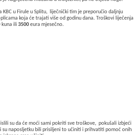
KBC u Firule u Splitu, liječnički tim je preporučio daljnju
oplicama koja će trajati više od godinu dana. Troškovi liječenja
0
kuna ili
3500
eura mjesečno.
slili su da će moći sami pokriti sve troškove, pokušali izbjeći
u naposljetku bili prisiljeni to učiniti i prihvatiti pomoć onih