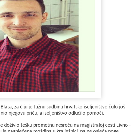
l
t
e
r
 Blata, za čiju je tužnu sudbinu hrvatsko iseljeništvo čulo još
nio njegovu priču, a iseljeništvo odlučilo pomoći.
ne doživio tešku prometnu nesreću na magistraloj cesti Livno -
 je nagnječena moždina u kralježnici, pa ne osjeća noge.