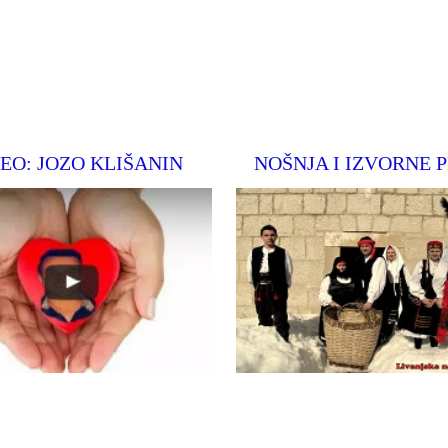
EO: JOZO KLIŠANIN
NOŠNJA I IZVORNE 
Pogledjte video o terapiji hodanj
na stranica župe Podhum
našega Joze Klišanina
Opširnije
Opširnije