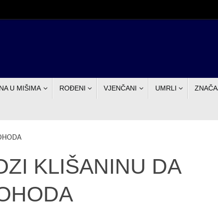
NA U MIŠIMA
ROĐENI
VJENČANI
UMRLI
ZNAČA
ROHODA
ZI KLIŠANINU DA
OHODA