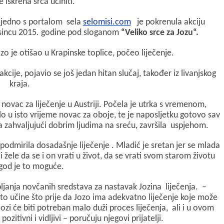
e iskrena srca učiniti.
zajedno s portalom sela
selomisi.com
je pokrenula akciju
rosincu 2015. godine pod sloganom
“Veliko srce za Jozu“.
ozo je otišao u Krapinske toplice, počeo liječenje.
ije, pojavio se još jedan hitan slučaj, također iz livanjskog
kraja.
novac za liječenje u Austriji. Počela je utrka s vremenom,
alo u isto vrijeme novac za oboje, te je naposljetku gotovo sav
 zahvaljujući dobrim ljudima na sreću, završila uspjehom.
j podmirila dosadašnje liječenje . Mladić je sretan jer se mlada
lji žele da se i on vrati u život, da se vrati svom starom životu
 god je to moguće.
janja novčanih sredstava za nastavak Jozina liječenja. –
 učine što prije da Jozo ima adekvatno liječenje koje može
zi će biti potreban malo duži proces liječenja, ali i u ovom
ozitivni i vidljivi – poručuju njegovi prijatelji.