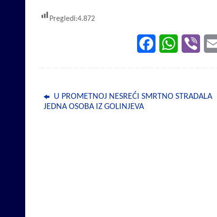
Pregledi:
4.872
F
W
V
a
h
i
c
a
b
U PROMETNOJ NESREĆI SMRTNO STRADALA
e
t
e
JEDNA OSOBA IZ GOLINJEVA
b
s
r
o
A
o
p
k
p