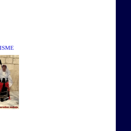
PISME
a
Ovdje ćete moći naći i poslušati stare,
izvoren, pjesme iz našeg kraja.