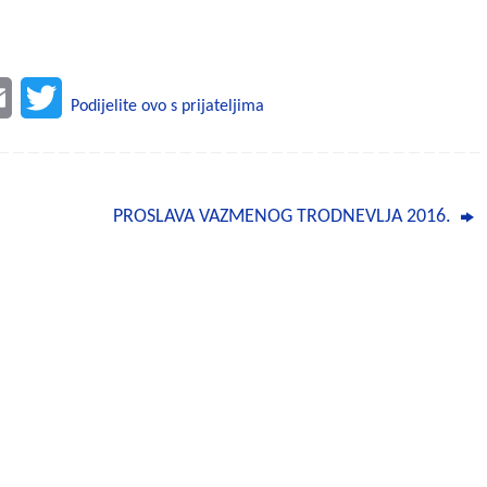
E
T
Podijelite ovo s prijateljima
m
w
a
i
PROSLAVA VAZMENOG TRODNEVLJA 2016.
i
t
l
t
e
r