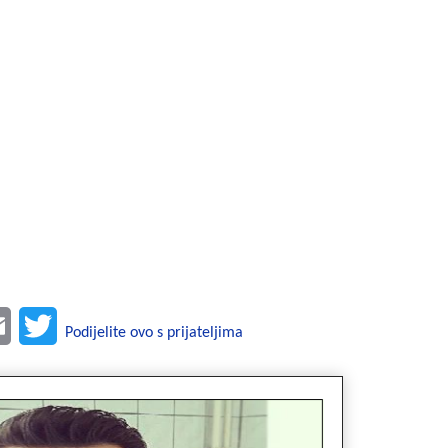
E
T
Podijelite ovo s prijateljima
m
w
a
i
i
t