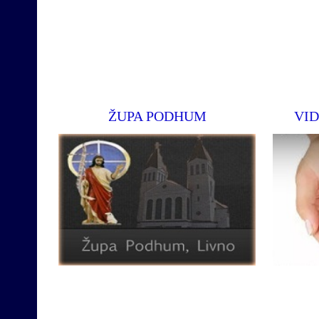
ŽUPA PODHUM
VID
Službe
Opširnije