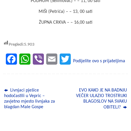
PODHUM (Selimovac) – – 11, 00 sati
MIŠI (Petrića) – – 13, 00 sati
ŽUPNA CRKVA – – 16,00 sati
Pregledi:
5.903
F
W
V
E
T
Podijelite ovo s prijateljima
a
h
i
m
w
c
a
b
a
i
Livnjaci pješice
EVO KAKO JE NA BADNJU
e
t
e
i
t
hodočastili u Vepric –
VEČER ULAZIO TROSTRUKI
zavjetno mjesto livnjaka za
BLAGOSLOV NA SVAKU
b
s
r
l
t
blagdan Male Gospe
OBITELJ?
o
A
e
o
p
r