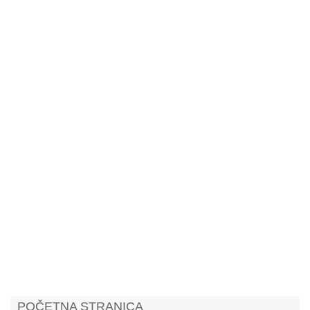
k
p
POČETNA STRANICA