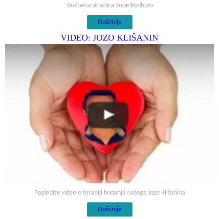
Službena stranica župe Podhum
Opširnije
VIDEO: JOZO KLIŠANIN
Pogledjte video o terapiji hodanja našega Joze Klišanina
Opširnije