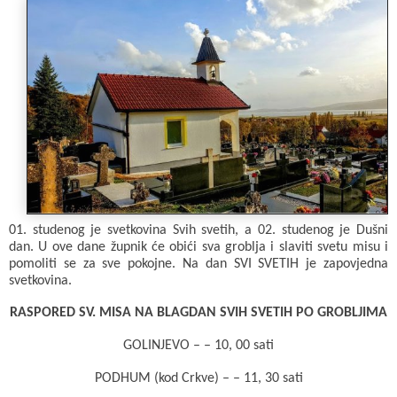
c
a
b
a
i
e
t
e
i
t
b
s
r
l
t
o
A
e
o
p
r
k
p
01. studenog je svetkovina Svih svetih, a 02. studenog je Dušni
dan. U ove dane župnik će obići sva groblja i slaviti svetu misu i
pomoliti se za sve pokojne. Na dan SVI SVETIH je zapovjedna
svetkovina.
RASPORED SV. MISA NA BLAGDAN SVIH SVETIH PO GROBLJIMA
GOLINJEVO – – 10, 00 sati
PODHUM (kod Crkve) – – 11, 30 sati