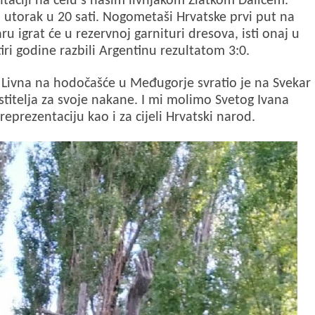
aciji na čelu s našim livnjakom Zlatkom Dalićem.
u utorak u 20 sati. Nogometaši Hrvatske prvi put na
 igrat će u rezervnoj garnituri dresova, isti onaj u
tiri godine razbili Argentinu rezultatom 3:0.
z Livna na hodočašće u Međugorje svratio je na Svekar
stitelja za svoje nakane. I mi molimo Svetog Ivana
reprezentaciju kao i za cijeli Hrvatski narod.