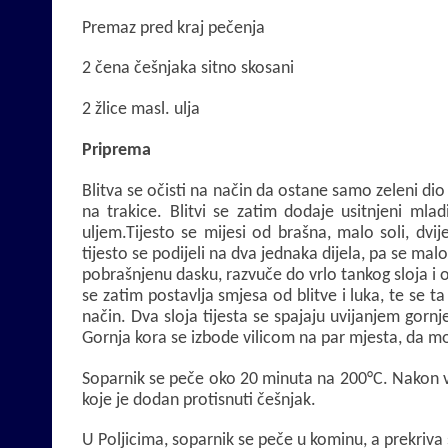
Premaz pred kraj pečenja
2 čena češnjaka sitno skosani
2 žlice masl. ulja
Priprema
Blitva se očisti na način da ostane samo zeleni dio 
na trakice. Blitvi se zatim dodaje usitnjeni mlad
uljem.Tijesto se mijesi od brašna, malo soli, dvi
tijesto se podijeli na dva jednaka dijela, pa se ma
pobrašnjenu dasku, razvuče do vrlo tankog sloja i o
se zatim postavlja smjesa od blitve i luka, te se t
način. Dva sloja tijesta se spajaju uvijanjem gorn
Gornja kora se izbode vilicom na par mjesta, da mo
Soparnik se peče oko 20 minuta na 200°C. Nakon 
koje je dodan protisnuti češnjak.
U Poljicima, soparnik se peče u kominu, a prekriv