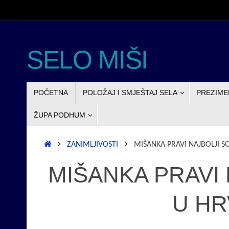
Skoči
do
sadržaja
SELO MIŠI
SKOČI
POČETNA
POLOŽAJ I SMJEŠTAJ SELA
PREZIME
DO
SADRŽAJA
ŽUPA PODHUM
POČETNA
ZANIMLJIVOSTI
MIŠANKA PRAVI NAJBOLJI S
MIŠANKA PRAVI
U HR