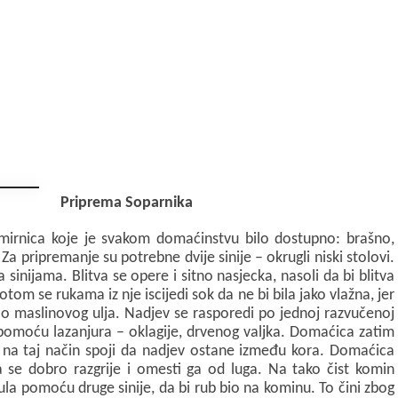
Priprema Soparnika
amirnica koje je svakom domaćinstvu bilo dostupno: brašno,
 Za pripremanje su potrebne dvije sinije – okrugli niski stolovi.
 sinijama. Blitva se opere i sitno nasjecka, nasoli da bi blitva
tom se rukama iz nje iscijedi sok da ne bi bila jako vlažna, jer
lo maslinovog ulja. Nadjev se rasporedi po jednoj razvučenoj
 pomoću lazanjura – oklagije, drvenog valjka. Domaćica zatim
 i na taj način spoji da nadjev ostane između kora. Domaćica
da se dobro razgrije i omesti ga od luga. Na tako čist komin
rnula pomoću druge sinije, da bi rub bio na kominu. To čini zbog