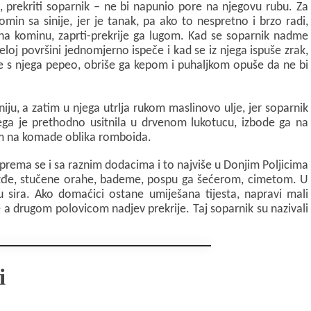
i, prekriti soparnik – ne bi napunio pore na njegovu rubu. Za
min sa sinije, jer je tanak, pa ako to nespretno i brzo radi,
k na kominu, zaprti-prekrije ga lugom. Kad se soparnik nadme
loj površini jednomjerno ispeče i kad se iz njega ispuše zrak,
e s njega pepeo, obriše ga kepom i puhaljkom opuše da ne bi
ju, a zatim u njega utrlja rukom maslinovo ulje, jer soparnik
ojega je prethodno usitnila u drvenom lukotucu, izbode ga na
m na komade oblika romboida.
iprema se i sa raznim dodacima i to najviše u Donjim Poljicima
ožđe, stučene orahe, bademe, pospu ga šećerom, cimetom. U
 sira. Ako domaćici ostane umiješana tijesta, napravi mali
a drugom polovicom nadjev prekrije. Taj soparnik su nazivali
i