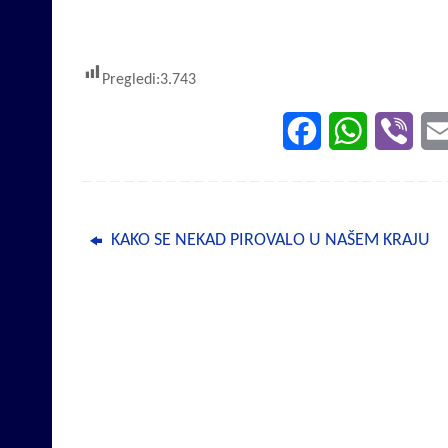
Pregledi:
3.743
F
W
V
a
h
i
c
a
b
KAKO SE NEKAD PIROVALO U NAŠEM KRAJU
e
t
e
b
s
r
o
A
o
p
k
p