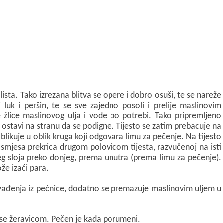
lista. Tako izrezana blitva se opere i dobro osuši, te se nareže
i luk i peršin, te se sve zajedno posoli i prelije maslinovim
je žlice maslinovog ulja i vode po potrebi. Tako pripremljeno
lo ostavi na stranu da se podigne. Tijesto se zatim prebacuje na
blikuje u oblik kruga koji odgovara limu za pečenje. Na tijesto
a smjesa prekrica drugom polovicom tijesta, razvučenoj na isti
jeg sloja preko donjeg, prema unutra (prema limu za pečenje).
že izaći para.
vađenja iz pećnice, dodatno se premazuje maslinovim uljem u
a se žeravicom. Pečen je kada porumeni.