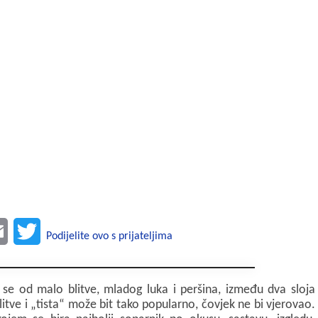
E
T
Podijelite ovo s prijateljima
m
w
a
i
 se od malo blitve, mladog luka i peršina, između dva sloja
litve i „tista“ može bit tako popularno, čovjek ne bi vjerovao.
i
t