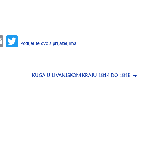
E
T
Podijelite ovo s prijateljima
m
w
a
i
KUGA U LIVANJSKOM KRAJU 1814 DO 1818
i
t
l
t
e
r