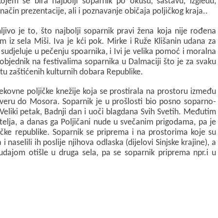
ojem se bira najbolji soparnik po okusu, sastavu, izgledu,
način prezentacije, ali i poznavanje običaja poljičkog kraja..
l
t
ljivo je to, što najbolji soparnik pravi žena koja nije rođena
e
m iz sela Miši. Iva je kći pok. Mirke i Ruže Klišanin udana za
sudjeluje u pečenju spoarnika, i Ivi je velika pomoć i moralna
r
objednik na festivalima soparnika u Dalmaciji što je za svaku
istu zaštićenih kulturnih dobara Republike.
ekovne poljičke knežije koja se prostirala na prostoru između
jeveru do Mosora. Soparnik je u prošlosti bio posno soparno-
Veliki petak, Badnji dan i uoči blagdana Svih Svetih. Međutim
jatelja, a danas ga Poljičani nude u svečanim prigodama, pa je
jičke republike. Soparnik se priprema i na prostorima koje su
 naselili ih poslije njihova odlaska (dijelovi Sinjske krajine), a
u udajom otišle u druga sela, pa se soparnik priprema npr.i u