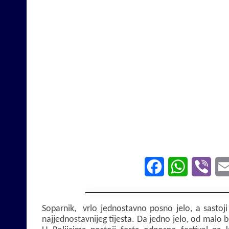
F
W
V
a
h
i
c
a
b
Soparnik, vrlo jednostavno posno jelo, a sastoji
najjednostavnijeg tijesta. Da jedno jelo, od malo b
e
t
e