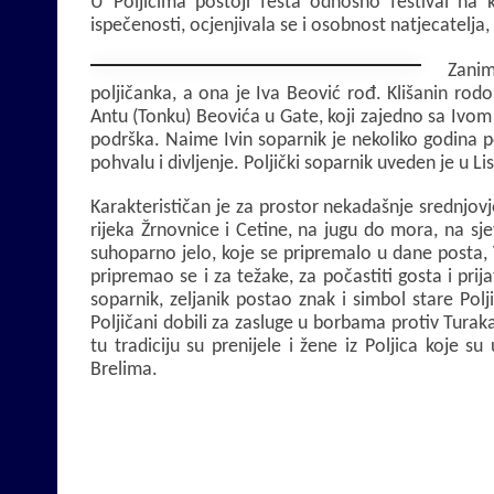
U Poljicima postoji festa odnosno festival na k
ispečenosti, ocjenjivala se i osobnost natjecatelja, 
b
s
r
Zanim
o
A
poljičanka, a ona je Iva Beović rođ. Klišanin rodo
Antu (Tonku) Beovića u Gate, koji zajedno sa Ivom 
o
p
podrška. Naime Ivin soparnik je nekoliko godina p
k
p
pohvalu i divljenje. Poljički soparnik uveden je u L
Karakterističan je za prostor nekadašnje srednjovj
rijeka Žrnovnice i Cetine, na jugu do mora, na s
suhoparno jelo, koje se pripremalo u dane posta, 
pripremao se i za težake, za počastiti gosta i pri
soparnik, zeljanik postao znak i simbol stare Pol
Poljičani dobili za zasluge u borbama protiv Turaka i
tu tradiciju su prenijele i žene iz Poljica koje s
Brelima.