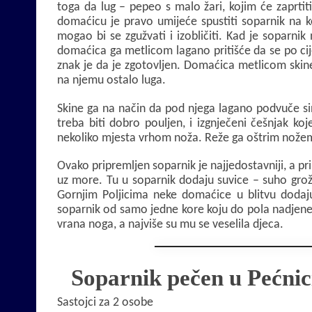
toga da lug – pepeo s malo žari, kojim će zaprtit
domaćicu je pravo umijeće spustiti soparnik na ko
mogao bi se zgužvati i izobličiti. Kad je soparni
domaćica ga metlicom lagano pritišće da se po cije
znak je da je zgotovljen. Domaćica metlicom skin
na njemu ostalo luga.
Skine ga na način da pod njega lagano podvuče sini
treba biti dobro pouljen, i izgnječeni češnjak k
nekoliko mjesta vrhom noža. Reže ga oštrim nože
Ovako pripremljen soparnik je najjedostavniji, a pr
uz more. Tu u soparnik dodaju suvice – suho gr
Gornjim Poljicima neke domaćice u blitvu dodaju
soparnik od samo jedne kore koju do pola nadjene 
vrana noga, a najviše su mu se veselila djeca.
Soparnik pečen u Pećnic
Sastojci za 2 osobe