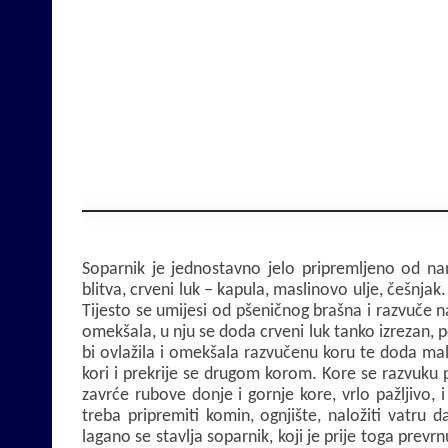
Soparnik je jednostavno jelo pripremljeno od n
blitva, crveni luk – kapula, maslinovo ulje, češnjak.
Tijesto se umijesi od pšeničnog brašna i razvuče na
omekšala, u nju se doda crveni luk tanko izrezan, po
bi ovlažila i omekšala razvučenu koru te doda ma
kori i prekrije se drugom korom. Kore se razvuku
zavrće rubove donje i gornje kore, vrlo pažljivo,
treba pripremiti komin, ognjište, naložiti vatru 
lagano se stavlja soparnik, koji je prije toga prev