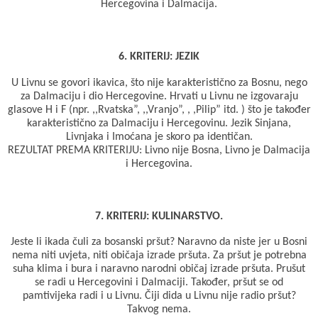
Hercegovina i Dalmacija.
6. KRITERIJ: JEZIK
U Livnu se govori ikavica, što nije karakteristično za Bosnu, nego
za Dalmaciju i dio Hercegovine. Hrvati u Livnu ne izgovaraju
glasove H i F (npr. ,,Rvatska”, ,,Vranjo”, , ,Pilip” itd. ) što je također
karakteristično za Dalmaciju i Hercegovinu. Jezik Sinjana,
Livnjaka i Imoćana je skoro pa identičan.
REZULTAT PREMA KRITERIJU: Livno nije Bosna, Livno je Dalmacija
i Hercegovina.
7. KRITERIJ: KULINARSTVO.
Jeste li ikada čuli za bosanski pršut? Naravno da niste jer u Bosni
nema niti uvjeta, niti običaja izrade pršuta. Za pršut je potrebna
suha klima i bura i naravno narodni običaj izrade pršuta. Prušut
se radi u Hercegovini i Dalmaciji. Također, pršut se od
pamtivijeka radi i u Livnu. Čiji dida u Livnu nije radio pršut?
Takvog nema.