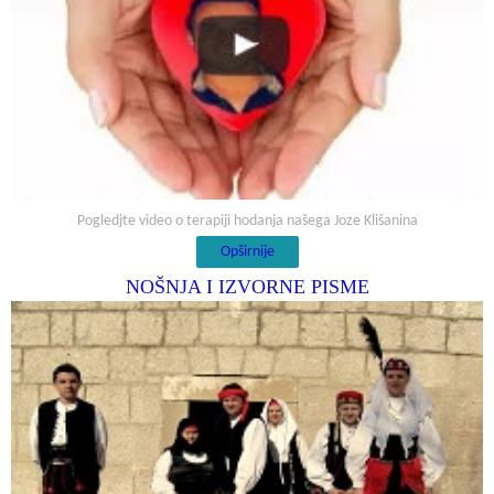
Pogledjte video o terapiji hodanja našega Joze Klišanina
Opširnije
NOŠNJA I IZVORNE PISME