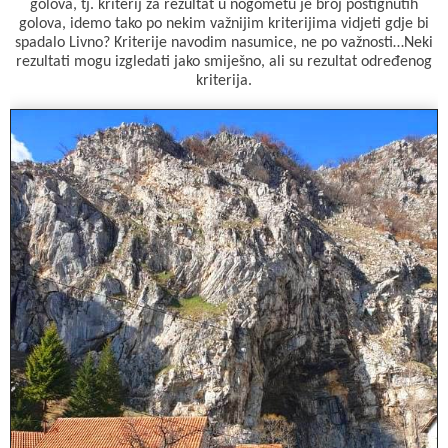
golova, tj. kriterij za rezultat u nogometu je broj postignutih
golova, idemo tako po nekim važnijim kriterijima vidjeti gdje bi
spadalo Livno? Kriterije navodim nasumice, ne po važnosti…Neki
rezultati mogu izgledati jako smiješno, ali su rezultat određenog
kriterija.