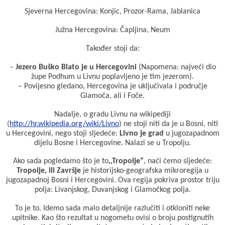
Sjeverna Hercegovina: Konjic, Prozor-Rama, Jablanica
Južna Hercegovina: Čapljina, Neum
Također stoji da:
–
Jezero Buško Blato je u Hercegovini
(Napomena: najveći dio
župe Podhum u Livnu poplavljeno je tim jezerom).
– Povijesno gledano, Hercegovina je uključivala i područje
Glamoča, ali i Foče.
Nadalje, o gradu Livnu na wikipediji
(
http://hr.wikipedia.org/wiki/Livno
) ne stoji niti da je u Bosni, niti
u Hercegovini, nego stoji sljedeće:
Livno je grad
u jugozapadnom
dijelu Bosne i Hercegovine. Nalazi se u Tropolju.
Ako sada pogledamo što je to
,,Tropolje”
, naći ćemo sljedeće:
Tropolje, ili Završje
je historijsko-geografska mikroregija u
jugozapadnoj Bosni i Hercegovini. Ova regija pokriva prostor triju
polja: Livanjskog, Duvanjskog i Glamočkog polja.
To je to. Idemo sada malo detaljnije razlučiti i otkloniti neke
upitnike. Kao što rezultat u nogometu ovisi o broju postignutih