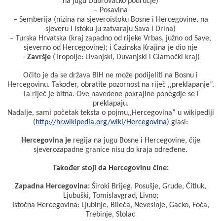
na jugu Dubrovačko područje)
– Posavina
– Semberija (nizina na sjeveroistoku Bosne i Hercegovine, na
sjeveru i istoku ju zatvaraju Sava i Drina)
– Turska Hrvatska (kraj zapadno od rijeke Vrbas, južno od Save,
sjeverno od Hercegovine); i Cazinska Krajina je dio nje
–
Završje
(Tropolje: Livanjski, Duvanjski i Glamočki kraj)
Očito je da se država BIH ne može podijeliti na Bosnu i
Hercegovinu. Također, obratite pozornost na riječ ,,preklapanje”.
Ta riječ je bitna. Ove navedene pokrajine ponegdje se i
preklapaju.
Nadalje, sami početak teksta o pojmu,,Hercegovina” u wikipediji
(
http://hr.wikipedia.org/wiki/Hercegovina
) glasi:
Hercegovina je
regija na jugu Bosne i Hercegovine, čije
sjeverozapadne granice nisu do kraja određene.
Također stoji da Hercegovinu čine:
Zapadna Hercegovina:
Široki Brijeg, Posušje, Grude, Čitluk,
Ljubuški, Tomislavgrad, Livno;
Istočna Hercegovina: Ljubinje, Bileća, Nevesinje, Gacko, Foča,
Trebinje, Stolac