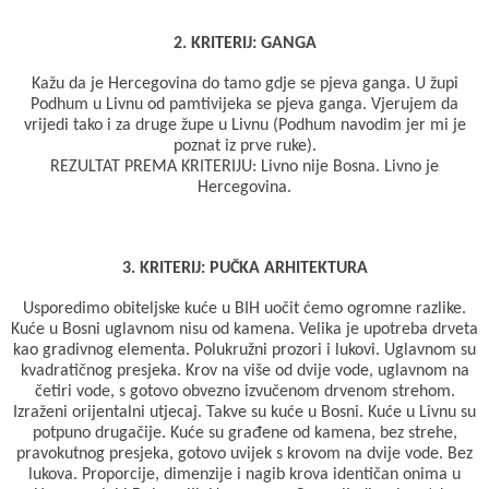
2. KRITERIJ: GANGA
Kažu da je Hercegovina do tamo gdje se pjeva ganga. U župi
Podhum u Livnu od pamtivijeka se pjeva ganga. Vjerujem da
vrijedi tako i za druge župe u Livnu (Podhum navodim jer mi je
poznat iz prve ruke).
REZULTAT PREMA KRITERIJU: Livno nije Bosna. Livno je
Hercegovina.
3. KRITERIJ: PUČKA ARHITEKTURA
Usporedimo obiteljske kuće u BIH uočit ćemo ogromne razlike.
Kuće u Bosni uglavnom nisu od kamena. Velika je upotreba drveta
kao gradivnog elementa. Polukružni prozori i lukovi. Uglavnom su
kvadratičnog presjeka. Krov na više od dvije vode, uglavnom na
četiri vode, s gotovo obvezno izvučenom drvenom strehom.
Izraženi orijentalni utjecaj. Takve su kuće u Bosni. Kuće u Livnu su
potpuno drugačije. Kuće su građene od kamena, bez strehe,
pravokutnog presjeka, gotovo uvijek s krovom na dvije vode. Bez
lukova. Proporcije, dimenzije i nagib krova identičan onima u