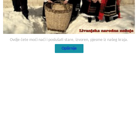
Ovdje ćete moći naći i poslušati stare, izvoren, pjesme iz našeg kraja.
Opširnije