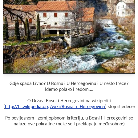
b
s
r
l
t
o
A
e
o
p
r
k
p
Gdje spada Livno? U Bosnu? U Hercegovinu? U nešto treće?
Idemo polako i redom….
O Državi Bosni i Hercegovini na wikipediji
(
http://hr.wikipedia.org/wiki/Bosna_i_Hercegovina
) stoji sljedeće:
Po povijesnom i zemljopisnom kriteriju, u Bosni i Hercegovini se
nalaze ove pokrajine (neke se i preklapaju međusobno:)