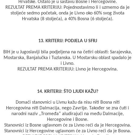
Hrvatske. Ostalo je u sastavu Bosne i Hercegovine.
REZULTAT PREMA KRITERIJU: Pojednostavimo li i uzmemo da je
stoljeće sedmo početak, onda je Livno oko 60% svog života
Hrvatska (8 stoljeća), a 40% Bosna (6 stoljeća).
13. KRITERIJ: PODJELA U SFRJ
BIH je u Jugoslaviji bila podjeljena na na četiri oblasti: Sarajevska,
Mostarska, Banjalučka i Tuzlanska. U Mostarsku oblast spadalo je
i Livno.
REZULTAT PREMA KRITERIJU: Livno je Hercegovina.
14. KRITERIJ: ŠTO LJUDI KAŽU?
Domaći stanovnici u Livnu kažu da nisu niti Bosna niti
Hercegovina niti Dalmacija, nego Završje. Također se zna čuti i
narodni naziv ,,Tromeđa” aludirajući na među Dalmacije,
Hercegovine i Bosne.
Stanovnici iz Bosne uglavnom će za Livno reći da je Hercegovina.
Stanovnici iz Hercegovine uglavnom će za Livno reći da je Bosna.