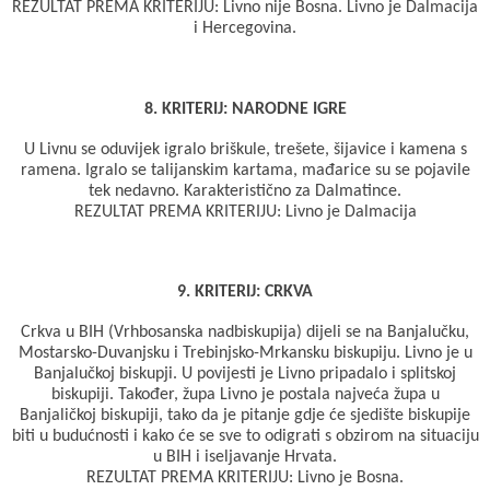
REZULTAT PREMA KRITERIJU: Livno nije Bosna. Livno je Dalmacija
i Hercegovina.
8. KRITERIJ: NARODNE IGRE
U Livnu se oduvijek igralo briškule, trešete, šijavice i kamena s
ramena. Igralo se talijanskim kartama, mađarice su se pojavile
tek nedavno. Karakteristično za Dalmatince.
REZULTAT PREMA KRITERIJU: Livno je Dalmacija
9. KRITERIJ: CRKVA
Crkva u BIH (Vrhbosanska nadbiskupija) dijeli se na Banjalučku,
Mostarsko-Duvanjsku i Trebinjsko-Mrkansku biskupiju. Livno je u
Banjalučkoj biskupji. U povijesti je Livno pripadalo i splitskoj
biskupiji. Također, župa Livno je postala najveća župa u
Banjaličkoj biskupiji, tako da je pitanje gdje će sjedište biskupije
biti u budućnosti i kako će se sve to odigrati s obzirom na situaciju
u BIH i iseljavanje Hrvata.
REZULTAT PREMA KRITERIJU: Livno je Bosna.