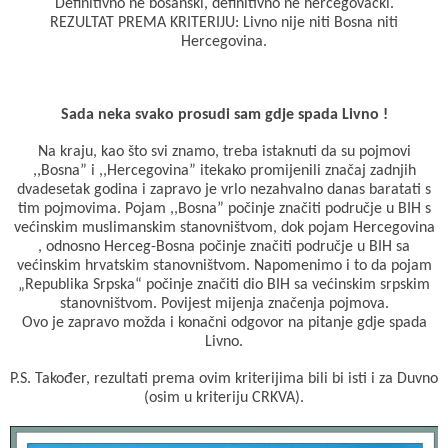
Definitivno ne bosanski, definitivno ne hercegovački.
REZULTAT PREMA KRITERIJU: Livno nije niti Bosna niti
Hercegovina.
Sada neka svako prosudi sam gdje spada Livno !
Na kraju, kao što svi znamo, treba istaknuti da su pojmovi
,,Bosna” i ,,Hercegovina” itekako promijenili značaj zadnjih
dvadesetak godina i zapravo je vrlo nezahvalno danas baratati s
tim pojmovima. Pojam ,,Bosna” počinje značiti područje u BIH s
većinskim muslimanskim stanovništvom, dok pojam Hercegovina
, odnosno Herceg-Bosna počinje značiti područje u BIH sa
većinskim hrvatskim stanovništvom. Napomenimo i to da pojam
„Republika Srpska“ počinje značiti dio BIH sa većinskim srpskim
stanovništvom. Povijest mijenja značenja pojmova.
Ovo je zapravo možda i konačni odgovor na pitanje gdje spada
Livno.
P.S. Također, rezultati prema ovim kriterijima bili bi isti i za Duvno
(osim u kriteriju CRKVA).