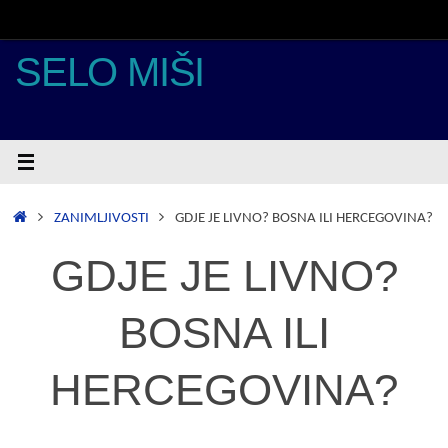
Skoči
do
sadržaja
SELO MIŠI
POČETNA
ZANIMLJIVOSTI
GDJE JE LIVNO? BOSNA ILI HERCEGOVINA?
GDJE JE LIVNO?
BOSNA ILI
HERCEGOVINA?