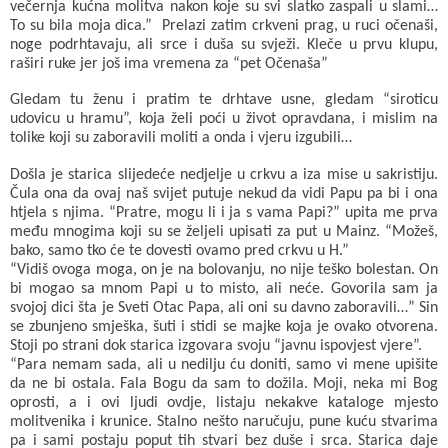
večernja kućna molitva nakon koje su svi slatko zaspali u slami…
To su bila moja dica.” Prelazi zatim crkveni prag, u ruci očenaši,
noge podrhtavaju, ali srce i duša su svježi. Kleče u prvu klupu,
raširi ruke jer još ima vremena za “pet Očenaša”
Gledam tu ženu i pratim te drhtave usne, gledam “siroticu
udovicu u hramu”, koja želi poći u život opravdana, i mislim na
tolike koji su zaboravili moliti a onda i vjeru izgubili…
Došla je starica slijedeće nedjelje u crkvu a iza mise u sakristiju.
Čula ona da ovaj naš svijet putuje nekud da vidi Papu pa bi i ona
htjela s njima. “Pratre, mogu li i ja s vama Papi?” upita me prva
među mnogima koji su se željeli upisati za put u Mainz. “Možeš,
bako, samo tko će te dovesti ovamo pred crkvu u H.”
“Vidiš ovoga moga, on je na bolovanju, no nije teško bolestan. On
bi mogao sa mnom Papi u to misto, ali neće. Govorila sam ja
svojoj dici šta je Sveti Otac Papa, ali oni su davno zaboravili…” Sin
se zbunjeno smješka, šuti i stidi se majke koja je ovako otvorena.
Stoji po strani dok starica izgovara svoju “javnu ispovjest vjere”.
“Para nemam sada, ali u nedilju ću doniti, samo vi mene upišite
da ne bi ostala. Fala Bogu da sam to dožila. Moji, neka mi Bog
oprosti, a i ovi ljudi ovdje, listaju nekakve kataloge mjesto
molitvenika i krunice. Stalno nešto naručuju, pune kuću stvarima
pa i sami postaju poput tih stvari bez duše i srca. Starica daje