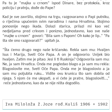
Pa tu je “majka u crnom” ispod Dinare, bez protokola, kroz
policiju i pratnju, dođe do Pape?
Kad je sve završilo, stojimo na trgu, razgovaramo o Papi putniku,
o riječima upućenim svim narodima i nama Hrvatima. Stojimo
ponosnije nego ikada. Dolazi starica, prilazi mi kao već
nedjeljama pred crkvom i ponizno, jednostavno, kao sve naše
“majke u crnom” govori: “Bila sam s Papom! Oh kako je lip..” “Pa
šta ste ono razgovarali?” upitah ja.
“Šta ćemo drugo nego naše kršćansko. Rekla sam mu: Hvaljen
Isus i Marija, Sveti Oče Papa. A on je odgovorio: Uvijek bio
hvaljen. Zatim me je pitao: Jesi li ti Ruskinja? Odgovorila sam mu:
Ne, ja sam Hrvatica. Onda me pogledao blago a ja sam mu rekla:
Blagoslovite me, Sveti Oče Papa. Onda me je blagoslovio a ja
sam mu poljubila ruku… Vidite ovu krunicu što sam dobila od
njega. S njom će me ukopati, a vi ćete je pratre, blagosloviti…,”
reče jednostavno, kao da se nije ništa dogodilo.
Iva Miloloža ž.Joze rođ.Kuliš 1906 + 1982 