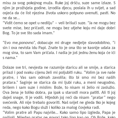
misu za svog pokojnog muža. Ruke joj dršću, suze same izlaze. S
njim je proživjela godine, izrodila djecu, poslala ih u svijet, a sad
osjeća da će list njezina života uskoro potpuno uvenuti, pasti. No
ne da se…
“Vidit ćemo se opet u nedilju” – veli brišući suze. “Ja ne mogu bez
svete mise, bez pričasti, ne mogu bez utjehe koju mi daje dobri
Bog. To je sve što sada imam.”
“Evo me,ponovno”, dobacuje mi druge nedjelje slavodobitno, “i
sin i ova nevista idu Papi. Znate to je ona što se kasnije udala za
mog sina, to sam Vam pričala. I našla je još jednu ženu koja će ići
s nama.”
Dolaze sve tri, nevjesta ne razumije staricu ali se smije, a starica
prilazi i pod svaku cijenu želi mi poljubiti ruku. “Volim ja sve naše
pratre, i Vas sam odmah zavolila; što bi smo mi bez naših
pratara.” Saginje se starica da mi ljubi ruku, a meni neugodno,
brišem i sam suze i mislim: Bože, to nisam ni želio ni zaslužio.
Ova žena je toliko dobra, pa ipak u starosti mora patiti. Ali ti joj
daješ snage, ti je vodiš. Htjedoh joj reći da nisam “pratar” nego
svećenik. Ali nije trebalo govoriti. Naš svijet ne gleda tko je kojeg
reda, nego kako Bogu služi i koliko za malog čovjeka radi.
“Volim pratre ali Papu najviše… Kako samo lipo izgleda, Papa je
najlipši. Nijedan pratar ne govori tako lipo kao on. Oh Bože, kako