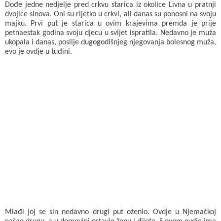
Dođe jedne nedjelje pred crkvu starica iz okolice Livna u pratnji
dvojice sinova. Oni su rijetko u crkvi, ali danas su ponosni na svoju
majku. Prvi put je starica u ovim krajevima premda je prije
petnaestak godina svoju djecu u svijet ispratila. Nedavno je muža
ukopala i danas, poslije dugogodišnjeg njegovanja bolesnog muža,
evo je ovdje u tuđini.
Mlađi joj se sin nedavno drugi put oženio. Ovdje u Njemačkoj