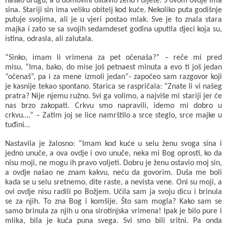
našao drugu, a u domovini ostavio ženu i dijete. S ovom ovdje ima
sina. Stariji sin ima veliku obitelj kod kuće. Nekoliko puta godišnje
putuje svojima, ali je u vjeri postao mlak. Sve je to znala stara
majka i zato se sa svojih sedamdeset godina uputila djeci koja su,
istina, odrasla, ali zalutala.
“Sinko, imam li vrimena za pet očenaša?” – reče mi pred
misu. “Ima, bako, do mise još petnaest minuta a evo ti još jedan
“očenaš”, pa i za mene izmoli jedan”- započeo sam razgovor koji
je kasnije tekao spontano. Starica se raspričala: “Znate li vi našeg
pratra? Nije njemu ružno. Svi ga volimo, a najviše mi stariji jer će
nas brzo zakopati. Crkvu smo napravili, idemo mi dobro u
crkvu….” – Zatim joj se lice namrštilo a srce steglo, srce majke u
tuđini…
Nastavila je žalosno: “Imam kod kuće u selu ženu svoga sina i
jedno unuče, a ova ovdje i ovo unuče, neka mi Bog oprosti, ko da
nisu moji, ne mogu ih pravo voljeti. Dobru je ženu ostavio moj sin,
a ovdje našao ne znam kakvu, neću da govorim. Duša me boli
kada se u selu sretnemo, dite raste, a nevista vene. Oni su moji, a
ovi ovdje nisu radili po Božjem. Učila sam ja svoju dicu i brinula
se za njih. To zna Bog i komšije. Što sam mogla? Kako sam se
samo brinula za njih u ona sirotinjska vrimena! Ipak je bilo pure i
mlika, bila je kuća puna svega. Svi smo bili sritni. Pa onda