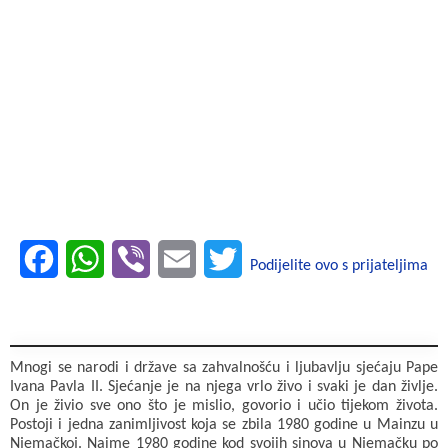
F
W
V
E
T
Podijelite ovo s prijateljima
a
h
i
m
w
c
a
b
a
i
Mnogi se narodi i države sa zahvalnošću i ljubavlju sjećaju Pape
e
t
e
i
t
Ivana Pavla II. Sjećanje je na njega vrlo živo i svaki je dan življe.
On je živio sve ono što je mislio, govorio i učio tijekom života.
b
s
r
l
t
Postoji i jedna zanimljivost koja se zbila 1980 godine u Mainzu u
Njemačkoj. Naime 1980 godine kod svojih sinova u Njemačku po