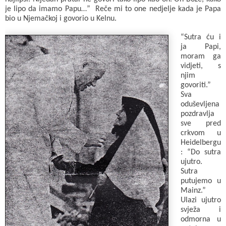
je lipo da imamo Papu…” Reče mi to one nedjelje kada je Papa
bio u Njemačkoj i govorio u Kelnu.
“Sutra ću i
ja Papi,
moram ga
vidjeti, s
njim
govoriti.”
Sva
oduševljena
pozdravlja
sve pred
crkvom u
Heidelbergu
: “Do sutra
ujutro.
Sutra
putujemo u
Mainz.”
Ulazi ujutro
svježa i
odmorna u