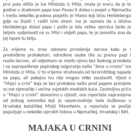
o
A
e
prvi puta otišla je Iva Miloloža iz Miša, imala je sreću da je te
godine u studenom papa Ivan Pavao II došao u posjet u Njemačku
o
p
r
i među nekoliko gradova posjetio je Mainz koji blizu Heildeberga
gdje su živjeli i radili Ivini sinovi. Iva je saznala da u blizinu
k
p
Heildeberga dolazi papa i pošto je bila velika vjernica žarko je
željela sudjelovati na sv. Misi i vidjeti papu, te je zamolila sina da
joj ispuni tu želju.
Za vrijeme sv. mise odnosno prinošenja darova kako je i
predviđeno protokolom, određene osobe išle su prema papi i
nosile darove, ali odjednom se među njima bez ikakvog protokola
i na zaprepaštenje papinskog osiguranja našla “žena u crnom” Iva
Miloloža iz Miša. U to vrijeme strahovalo od terorističkog napada
na papu, ali pokojnu Ivu nije mogao nitko zaustaviti. Vijest o
“Majci u crini” koja se bez protokola našla pred papom prenijele
su sve njemačke i većina svjetskih mediskih kuća. Zanimljivu priču
o “Majci u crnini” donosimo u cijlosti, ova reportaža napravljena
od jednog svećenika koji je najverovatnije tada službovao u
Hrvatskoj katoličkoj Misiji Mannheim, a reportaža se poslije
pojavljuje u nekoliko vjerskih listova u Njemačkoj, Hrvatskoj i BiH.
MAJAKA U CRNINI