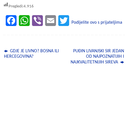
Pregledi:
4.916
F
W
V
E
T
Podijelite ovo s prijateljima
a
h
i
m
w
c
a
b
a
i
GDJE JE LIVNO? BOSNA ILI
PUĐIN LIVANJSKI SIR JEDAN
e
t
e
i
t
HERCEGOVINA?
OD NAJPOZNATIJIH I
NAJKVALITETNIJIH SIREVA
b
s
r
l
t
o
A
e
o
p
r
k
p