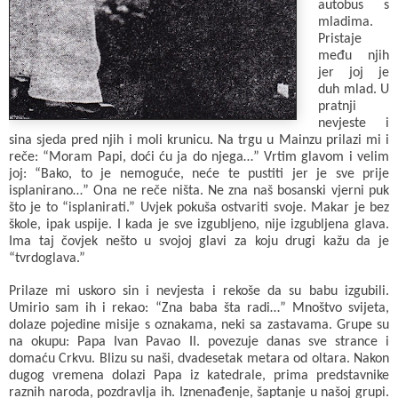
autobus s
mladima.
Pristaje
među njih
jer joj je
duh mlad. U
pratnji
nevjeste i
sina sjeda pred njih i moli krunicu. Na trgu u Mainzu prilazi mi i
reče: “Moram Papi, doći ću ja do njega…” Vrtim glavom i velim
joj: “Bako, to je nemoguće, neće te pustiti jer je sve prije
isplanirano…” Ona ne reče ništa. Ne zna naš bosanski vjerni puk
što je to “isplanirati.” Uvjek pokuša ostvariti svoje. Makar je bez
škole, ipak uspije. I kada je sve izgubljeno, nije izgubljena glava.
Ima taj čovjek nešto u svojoj glavi za koju drugi kažu da je
“tvrdoglava.”
Prilaze mi uskoro sin i nevjesta i rekoše da su babu izgubili.
Umirio sam ih i rekao: “Zna baba šta radi…” Mnoštvo svijeta,
dolaze pojedine misije s oznakama, neki sa zastavama. Grupe su
na okupu: Papa Ivan Pavao II. povezuje danas sve strance i
domaću Crkvu. Blizu su naši, dvadesetak metara od oltara. Nakon
dugog vremena dolazi Papa iz katedrale, prima predstavnike
raznih naroda, pozdravlja ih. Iznenađenje, šaptanje u našoj grupi.