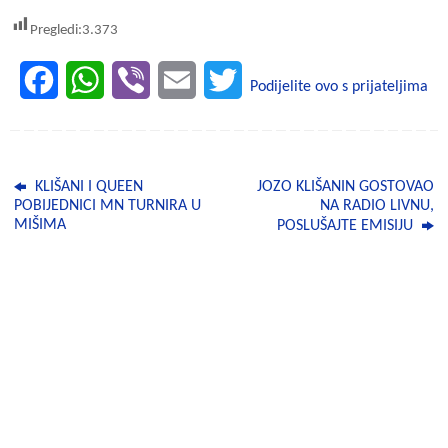
Pregledi:
3.373
F
W
V
E
T
Podijelite ovo s prijateljima
a
h
i
m
w
c
a
b
a
i
KLIŠANI I QUEEN
JOZO KLIŠANIN GOSTOVAO
e
t
e
i
t
POBIJEDNICI MN TURNIRA U
NA RADIO LIVNU,
MIŠIMA
POSLUŠAJTE EMISIJU
b
s
r
l
t
o
A
e
o
p
r
k
p