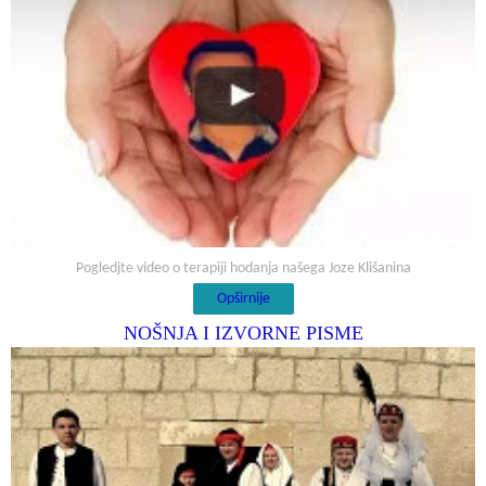
Pogledjte video o terapiji hodanja našega Joze Klišanina
Opširnije
NOŠNJA I IZVORNE PISME