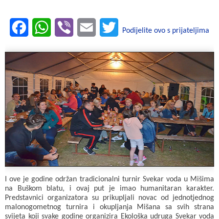
F
W
V
E
T
Podijelite ovo s prijateljima
a
h
i
m
w
c
a
b
a
i
e
t
e
i
t
b
s
r
l
t
o
A
e
o
p
r
k
p
I ove je godine održan tradicionalni turnir Svekar voda u Mišima
na Buškom blatu, i ovaj put je imao humanitaran karakter.
Predstavnici organizatora su prikupljali novac od jednotjednog
malonogometnog turnira i okupljanja Mišana sa svih strana
svijeta koji svake godine organizira Ekološka udruga Svekar voda