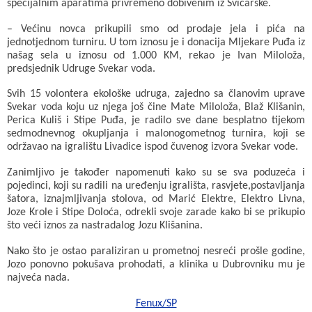
specijalnim aparatima privremeno dobivenim iz Švicarske.
– Većinu novca prikupili smo od prodaje jela i pića na
jednotjednom turniru. U tom iznosu je i donacija Mljekare Puđa iz
našag sela u iznosu od 1.000 KM, rekao je Ivan Miloloža,
predsjednik Udruge Svekar voda.
Svih 15 volontera ekološke udruga, zajedno sa članovim uprave
Svekar voda koju uz njega još čine Mate Miloloža, Blaž Klišanin,
Perica Kuliš i Stipe Puđa, je radilo sve dane besplatno tijekom
sedmodnevnog okupljanja i malonogometnog turnira, koji se
održavao na igralištu Livadice ispod čuvenog izvora Svekar vode.
Zanimljivo je također napomenuti kako su se sva poduzeća i
pojedinci, koji su radili na uređenju igrališta, rasvjete,postavljanja
šatora, iznajmljivanja stolova, od Marić Elektre, Elektro Livna,
Joze Krole i Stipe Doloća, odrekli svoje zarade kako bi se prikupio
što veći iznos za nastradalog Jozu Klišanina.
Nako što je ostao paraliziran u prometnoj nesreći prošle godine,
Jozo ponovno pokušava prohodati, a klinika u Dubrovniku mu je
najveća nada.
Fenux/SP