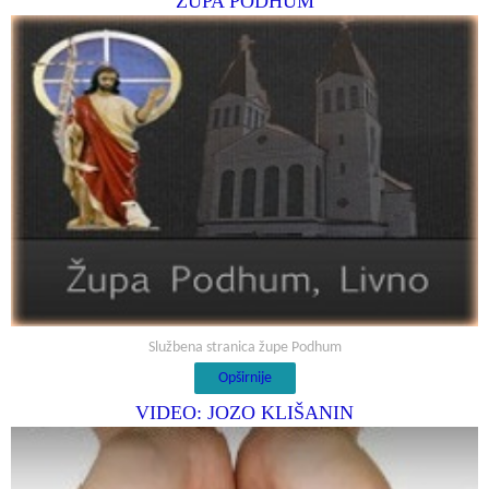
ŽUPA PODHUM
Službena stranica župe Podhum
Opširnije
VIDEO: JOZO KLIŠANIN