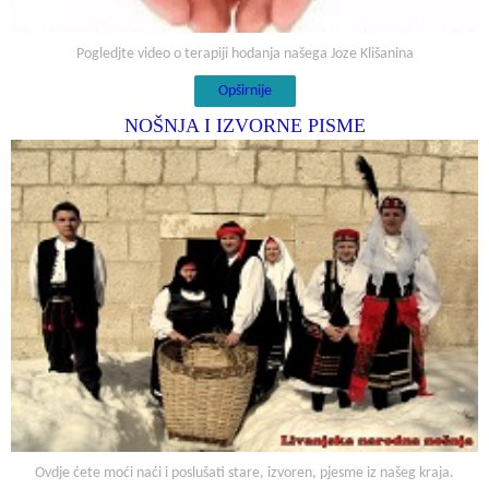
Pogledjte video o terapiji hodanja našega Joze Klišanina
Opširnije
NOŠNJA I IZVORNE PISME
Ovdje ćete moći naći i poslušati stare, izvoren, pjesme iz našeg kraja.