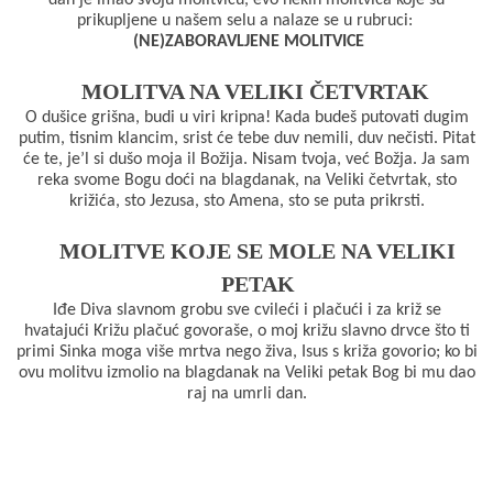
prikupljene u našem selu a nalaze se u rubruci:
b
s
r
l
t
(NE)ZABORAVLJENE MOLITVICE
o
A
e
MOLITVA NA VELIKI ČETVRTAK
O dušice grišna, budi u viri kripna! Kada budeš putovati dugim
o
p
r
putim, tisnim klancim, srist će tebe duv nemili, duv nečisti. Pitat
će te, je’l si dušo moja il Božija. Nisam tvoja, već Božja. Ja sam
k
p
reka svome Bogu doći na blagdanak, na Veliki četvrtak, sto
križića, sto Jezusa, sto Amena, sto se puta prikrsti.
MOLITVE KOJE SE MOLE NA VELIKI
PETAK
Iđe Diva slavnom grobu sve cvileći i plačući i za križ se
hvatajući Križu plačuć govoraše, o moj križu slavno drvce što ti
primi Sinka moga više mrtva nego živa, Isus s križa govorio; ko bi
ovu molitvu izmolio na blagdanak na Veliki petak Bog bi mu dao
raj na umrli dan.