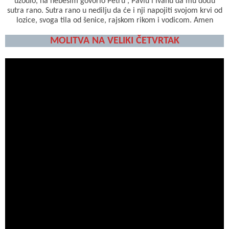
uzodio, na nebesim govorio Petru , Pavlu i Ivanu da mu dođu
sutra rano. Sutra rano u nedilju da će i nji napojiti svojom krvi od
lozice, svoga tila od šenice, rajskom rikom i vodicom. Amen
MOLITVA NA VELIKI ČETVRTAK