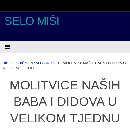
Skoči
do
sadržaja
SELO MIŠI
POČETNA
OBIČAJI NAŠEG KRAJA
MOLITVICE NAŠIH BABA I DIDOVA U
VELIKOM TJEDNU
MOLITVICE NAŠIH
BABA I DIDOVA U
VELIKOM TJEDNU