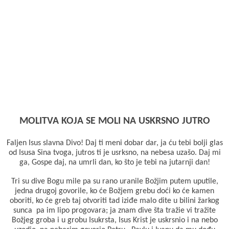
MOLITVA KOJA SE MOLI NA USKRSNO JUTRO
Faljen Isus slavna Divo! Daj ti meni dobar dar, ja ću tebi bolji glas
od Isusa Sina tvoga, jutros ti je usrksno, na nebesa uzašo. Daj mi
ga, Gospe daj, na umrli dan, ko što je tebi na jutarnji dan!
Tri su dive Bogu mile pa su rano uranile Božjim putem uputile,
jedna drugoj govorile, ko će Božjem grebu doći ko će kamen
oboriti, ko će greb taj otvoriti tad iziđe malo dite u bilini žarkog
sunca pa im lipo progovara; ja znam dive šta tražie vi tražite
Božjeg groba i u grobu Isukrsta, Isus Krist je uskrsnio i na nebo