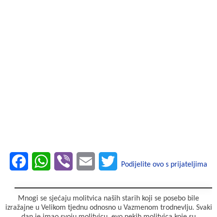
F
W
V
E
T
Podijelite ovo s prijateljima
a
h
i
m
w
c
a
b
a
i
Mnogi se sjećaju molitvica naših starih koji se posebo bile
izražajne u Velikom tjednu odnosno u Vazmenom trodnevlju. Svaki
e
t
e
i
t
dan je imao svoju molitvicu, evo nekih molitvica koje su