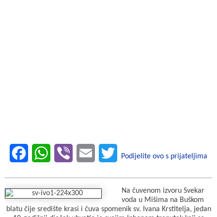
F
W
V
E
T
Podijelite ovo s prijateljima
a
h
i
m
w
c
a
b
a
i
Na čuvenom izvoru Svekar
voda u Mišima na Buškom
e
t
e
i
t
blatu čije središte krasi i čuva spomenik sv. Ivana Krstitelja, jedan