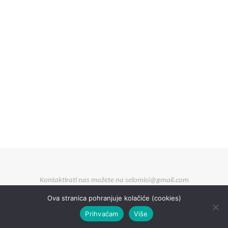
Kontaktirati nas možete na selomisi@gmail.com
Ova stranica pohranjuje kolačiće (cookies)
Prihvaćam
Više
izrađeno u
&