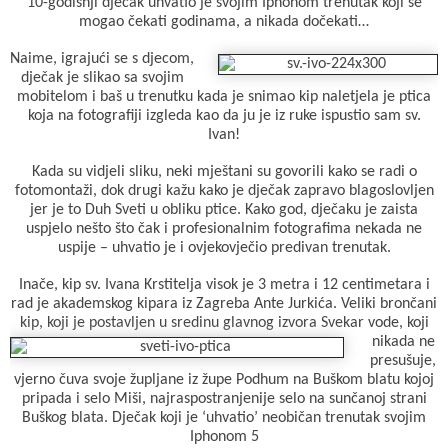
10-godišnji dječak uhvatio je svojim Iphonom trenutak koji se
b
s
r
l
t
mogao čekati godinama, a nikada dočekati…
o
A
e
Naime, igrajući se s djecom,
dječak je slikao sa svojim
o
p
r
mobitelom i baš u trenutku kada je snimao kip naletjela je ptica
koja na fotografiji izgleda kao da ju je iz ruke ispustio sam sv.
k
p
Ivan!
Kada su vidjeli sliku, neki mještani su govorili kako se radi o
fotomontaži, dok drugi kažu kako je dječak zapravo blagoslovljen
jer je to Duh Sveti u obliku ptice. Kako god, dječaku je zaista
uspjelo nešto što čak i profesionalnim fotografima nekada ne
uspije – uhvatio je i ovjekovječio predivan trenutak.
Inače, kip sv. Ivana Krstitelja visok je 3 metra i 12 centimetara i
rad je akademskog kipara iz Zagreba Ante Jurkića. Veliki brončani
kip, koji je postavljen u sredinu glavnog izvora Svekar vode, koji
nikada ne
presušuje,
vjerno čuva svoje župljane iz župe Podhum na Buškom blatu kojoj
pripada i selo Miši, najraspostranjenije selo na sunčanoj strani
Buškog blata. Dječak koji je ‘uhvatio’ neobičan trenutak svojim
Iphonom 5