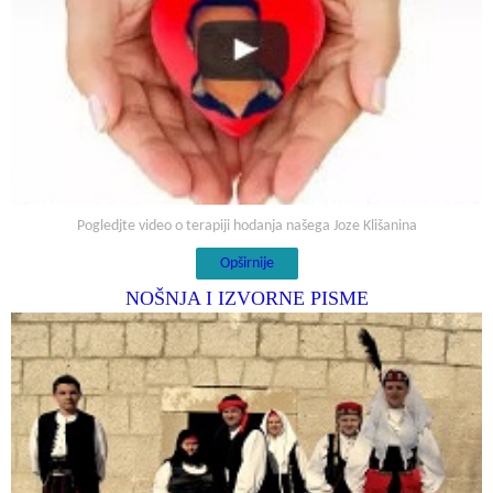
Pogledjte video o terapiji hodanja našega Joze Klišanina
Opširnije
NOŠNJA I IZVORNE PISME