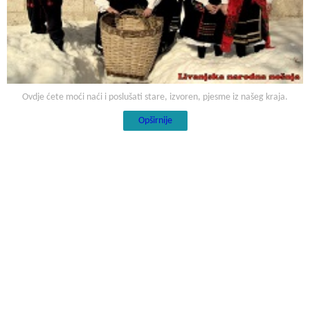
Ovdje ćete moći naći i poslušati stare, izvoren, pjesme iz našeg kraja.
Opširnije