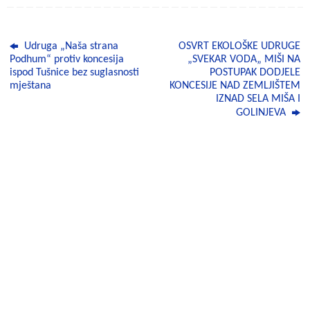
c
a
b
a
i
Udruga „Naša strana
OSVRT EKOLOŠKE UDRUGE
e
t
e
i
t
Podhum“ protiv koncesija
„SVEKAR VODA„ MIŠI NA
ispod Tušnice bez suglasnosti
POSTUPAK DODJELE
b
s
r
l
t
mještana
KONCESIJE NAD ZEMLJIŠTEM
IZNAD SELA MIŠA I
o
A
e
GOLINJEVA
o
p
r
k
p