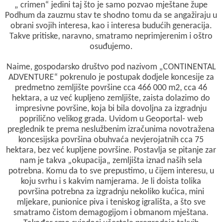
„ crimen“ jedini taj što je samo pozvao mještane župe
Podhum da zauzmu stav te shodno tomu da se angažiraju u
obrani svojih interesa, kao i interesa budućih generacija.
Takve pritiske, naravno, smatramo neprimjerenim i oštro
osuđujemo.
Naime, gospodarsko društvo pod nazivom „CONTINENTAL
ADVENTURE“ pokrenulo je postupak dodjele koncesije za
predmetno zemljište površine cca 466 000 m2, cca 46
hektara, a uz već kupljeno zemljište, zaista dolazimo do
impresivne površine, koja bi bila dovoljna za izgradnju
poprilično velikog grada. Uvidom u Geoportal- web
preglednik te prema neslužbenim izračunima novotražena
koncesijska površina obuhvaća nevjerojatnih cca 75
hektara, bez već kupljene površine. Postavlja se pitanje zar
nam je takva „okupacija„ zemljišta iznad naših sela
potrebna. Komu da to sve prepustimo, u čijem interesu, u
koju svrhu i s kakvim namjerama. Je li doista tolika
površina potrebna za izgradnju nekoliko kućica, mini
mljekare, punionice piva i teniskog igrališta, a što sve
smatramo čistom demagogijom i obmanom mještana.