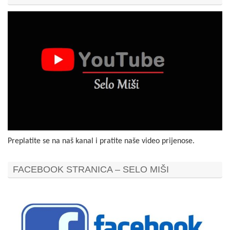
Preplatite se na naš kanal i pratite naše video prijenose.
FACEBOOK STRANICA – SELO MIŠI