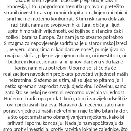
Također smo svjedoci učestale preprodaje takvih
koncesija, i to u pogodnom trenutku pojavom pretežito
stranih investitora s ogromnim kapitalom, kojem mi obični
smrtnici ne možemo konkurirat. S tim riskiramo dolazak
različitih, nama ne svojstvenih kultura, običaja i ljudi
upitnih moralnih vrijednosti, od kojih se distancira čak i
toliko liberalna Europa. Zar nam je to stvarno potrebno!
Sintagma za nepovjerenje sadržana je u starorimskoj izreci
„ne vjeruj danajcima ni kad darove nose“, primjenjiva na
ovaj naš slučaj, gdje ne vjerujemo nikom, ni investitoru, ni
budućem koncesionaru, a ni njihovi darovi u vidu lažne
korist nam nisu potrebni. Uporno se ističe da će
realizacijom navedenih projekata povećati vrijednost naših
nekretnina. Slažemo se s tim, ali se ujedno pitamo je li
netko spreman rasprodat svoju djedovinu i očevinu, samo
zato što se nekoj nekretnini neznatno uvećala vrijednost.
Hoćemo li radi toga prodati kuću, dom i zauvijek odseliti iz
ovih prekrasnih krajeva. Naravno da nećemo, zato nam
porast vrijednosti naših nekretnina i nije toliko bitan faktor,
a što opet smatramo obmanjivanjem mještana, kako bi
prihvatili spornu koncesiju. Nadalje nam spočitavaju da
smo protiv investicija, protiv razvitka lokalne zajednice, što