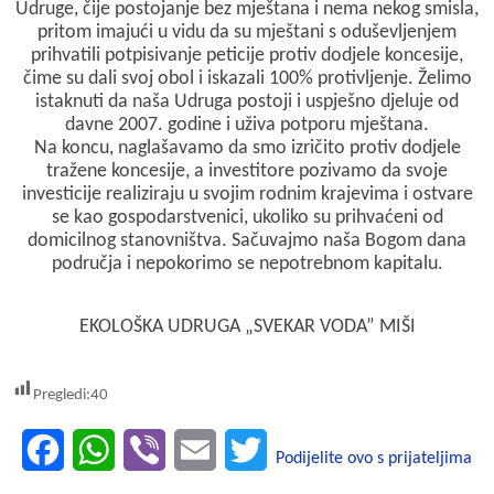
Udruge, čije postojanje bez mještana i nema nekog smisla,
pritom imajući u vidu da su mještani s oduševljenjem
prihvatili potpisivanje peticije protiv dodjele koncesije,
čime su dali svoj obol i iskazali 100% protivljenje. Želimo
istaknuti da naša Udruga postoji i uspješno djeluje od
davne 2007. godine i uživa potporu mještana.
Na koncu, naglašavamo da smo izričito protiv dodjele
tražene koncesije, a investitore pozivamo da svoje
investicije realiziraju u svojim rodnim krajevima i ostvare
se kao gospodarstvenici, ukoliko su prihvaćeni od
domicilnog stanovništva. Sačuvajmo naša Bogom dana
područja i nepokorimo se nepotrebnom kapitalu.
EKOLOŠKA UDRUGA „SVEKAR VODA” MIŠI
Pregledi:
40
F
W
V
E
T
Podijelite ovo s prijateljima
a
h
i
m
w