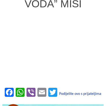
VODA” MIŠI
F
W
V
E
T
Podijelite ovo s prijateljima
a
h
i
m
w