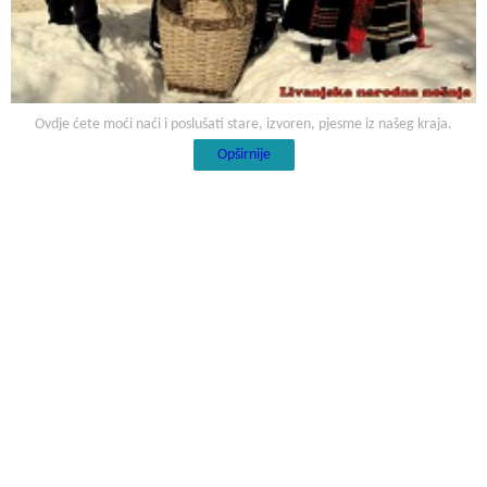
Ovdje ćete moći naći i poslušati stare, izvoren, pjesme iz našeg kraja.
Opširnije