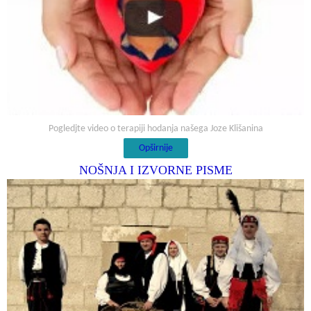
Pogledjte video o terapiji hodanja našega Joze Klišanina
Opširnije
NOŠNJA I IZVORNE PISME