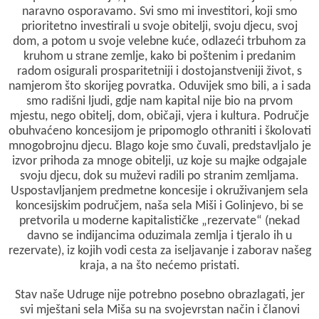
naravno osporavamo. Svi smo mi investitori, koji smo
prioritetno investirali u svoje obitelji, svoju djecu, svoj
dom, a potom u svoje velebne kuće, odlazeći trbuhom za
kruhom u strane zemlje, kako bi poštenim i predanim
radom osigurali prosparitetniji i dostojanstveniji život, s
namjerom što skorijeg povratka. Oduvijek smo bili, a i sada
smo radišni ljudi, gdje nam kapital nije bio na prvom
mjestu, nego obitelj, dom, običaji, vjera i kultura. Područje
obuhvaćeno koncesijom je pripomoglo othraniti i školovati
mnogobrojnu djecu. Blago koje smo čuvali, predstavljalo je
izvor prihoda za mnoge obitelji, uz koje su majke odgajale
svoju djecu, dok su muževi radili po stranim zemljama.
Uspostavljanjem predmetne koncesije i okruživanjem sela
koncesijskim područjem, naša sela Miši i Golinjevo, bi se
pretvorila u moderne kapitalističke „rezervate“ (nekad
davno se indijancima oduzimala zemlja i tjeralo ih u
rezervate), iz kojih vodi cesta za iseljavanje i zaborav našeg
kraja, a na što nećemo pristati.
Stav naše Udruge nije potrebno posebno obrazlagati, jer
svi mještani sela Miša su na svojevrstan način i članovi