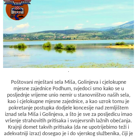
c
a
b
a
i
e
t
e
i
t
b
s
r
l
t
o
A
e
o
p
r
k
p
.
Poštovani mještani sela Miša, Golinjeva i cjelokupne
mjesne zajednice Podhum, svjedoci smo kako se u
posljednje vrijeme unio nemir u stanovništvo naših sela,
kao i cjelokupne mjesne zajednice, a kao uzrok tomu je
pokretanje postupka dodjele koncesije nad zemljištem
iznad sela Miša i Golinjeva, a što je sve za posljedicu imao
vršenje strahovitih pritisaka i svojevrsnih lažnih obećanja.
Krajnji domet takvih pritisaka (da ne upotrijebimo teži i
adekvatniji izraz) dosegao je i do vjerskog službenika, čiji je