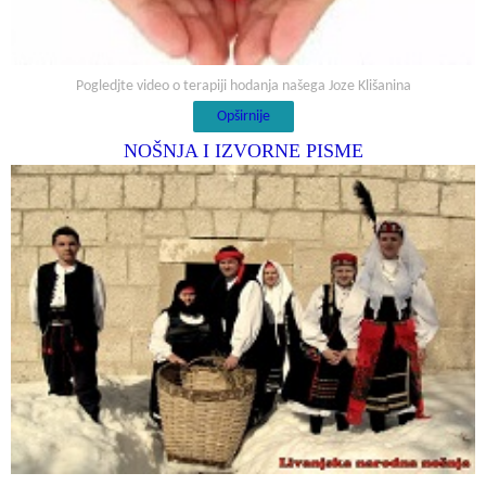
Pogledjte video o terapiji hodanja našega Joze Klišanina
Opširnije
NOŠNJA I IZVORNE PISME