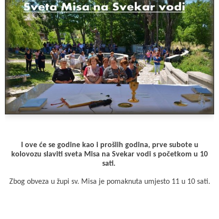
c
a
b
a
i
e
t
e
i
t
b
s
r
l
t
o
A
e
o
p
r
k
p
I ove će se godine kao i prošlih godina, prve subote u
kolovozu slaviti sveta Misa na Svekar vodi s početkom u 10
sati.
Zbog obveza u župi sv. Misa je pomaknuta umjesto 11 u 10 sati.