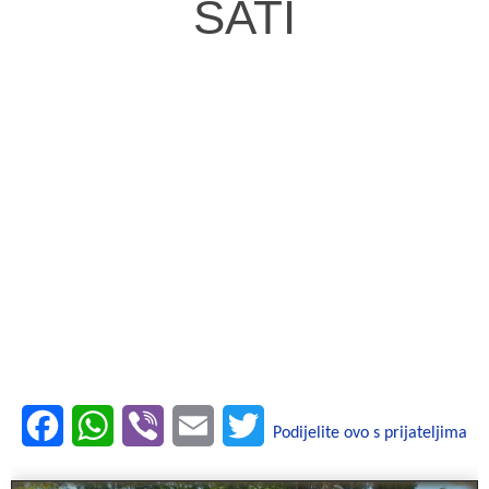
SATI
F
W
V
E
T
Podijelite ovo s prijateljima
a
h
i
m
w