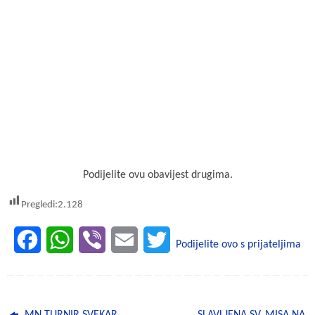
Podijelite ovu obavijest drugima.
Pregledi:
2.128
F
W
V
E
T
Podijelite ovo s prijateljima
a
h
i
m
w
c
a
b
a
i
MN TURNIR SVEKAR
SLAVLJENA SV. MISA NA