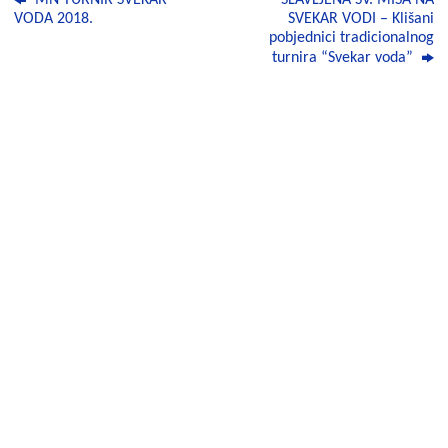
e
t
e
i
t
VODA 2018.
SVEKAR VODI – Klišani
pobjednici tradicionalnog
b
s
r
l
t
turnira “Svekar voda”
o
A
e
o
p
r
k
p