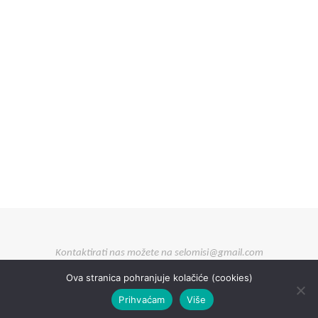
Kontaktirati nas možete na selomisi@gmail.com
Ova stranica pohranjuje kolačiće (cookies)
Prihvaćam
Više
izrađeno u
&