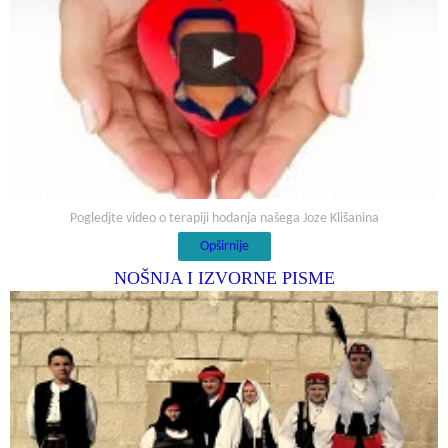
Pogledjte video o terapiji hodanja našega Joze Klišanina
Opširnije
NOŠNJA I IZVORNE PISME