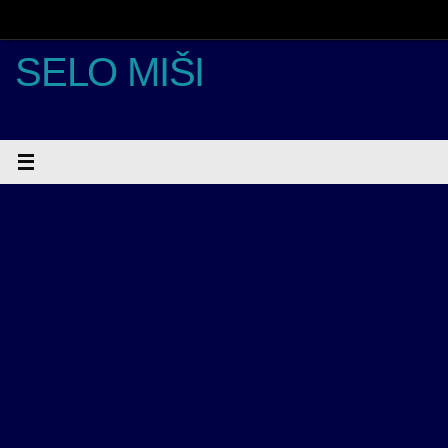
Skoči
do
sadržaja
SELO MIŠI