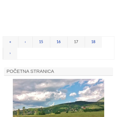
«
‹
15
16
17
18
›
POČETNA STRANICA