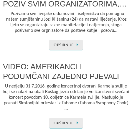
POZIV SVIM ORGANIZATORIMA,…
Pozivamo sve livnjake u domovini i iseljeništvu da pomognu
našem sumjštaninu Jozi Klišaninu (24) da nastavi liječenje. Kroz
ljeto se organiziraju razne manifetacije i natjecanja, stoga
pozivamo sve orgnizatore da postave kutije i pozovu…
OPŠIRNIJE
VIDEO: AMERIKANCI I
PODUMČANI ZAJEDNO PJEVALI
U nedjelju 31.7.2016. godine koncertnoj dvorani Karmela sv.Ilije
koji se nalazi na obali Buškog jezra održan je veličanstveni svečani
koncert povodom 10. obljetnice Karmela sv.Ilije. Nastupio je
poznati Simfonijski orkestar iz Tahome (Tahoma Symphony Choir)
…
OPŠIRNIJE