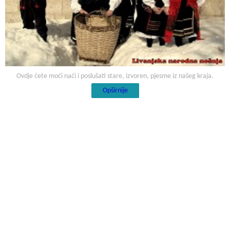
Ovdje ćete moći naći i poslušati stare, izvoren, pjesme iz našeg kraja.
Opširnije