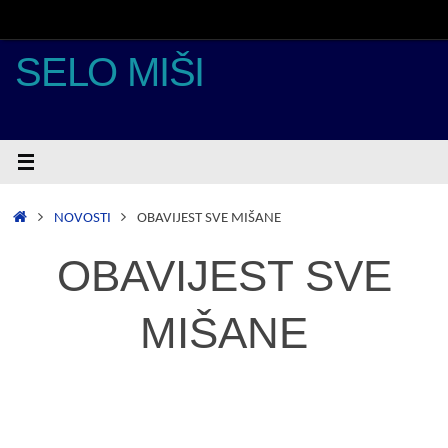
Skoči
do
sadržaja
SELO MIŠI
POČETNA
NOVOSTI
OBAVIJEST SVE MIŠANE
OBAVIJEST SVE
MIŠANE