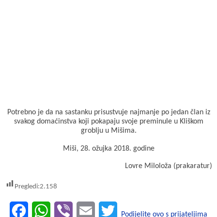
Potrebno je da na sastanku prisustvuje najmanje po jedan član iz
svakog domaćinstva koji pokapaju svoje preminule u Kliškom
groblju u Mišima.
Miši, 28. ožujka 2018. godine
Lovre Miloloža (prakaratur)
Pregledi:
2.158
F
W
V
E
T
Podijelite ovo s prijateljima