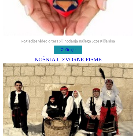
Pogledjte video o terapiji hodanja našega Joze Klišanina
Opširnije
NOŠNJA I IZVORNE PISME