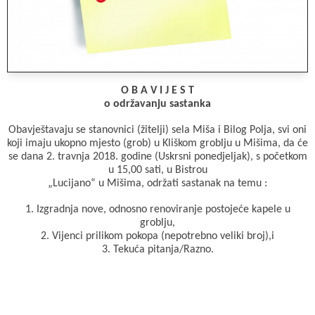
o
A
e
o
p
r
k
p
O B A V I J E S T
o održavanju sastanka
Obavještavaju se stanovnici (žitelji) sela Miša i Bilog Polja, svi oni
koji imaju ukopno mjesto (grob) u Kliškom groblju u Mišima, da će
se dana 2. travnja 2018. godine (Uskrsni ponedjeljak), s početkom
u 15,00 sati, u Bistrou
„Lucijano“ u Mišima, održati sastanak na temu :
1. Izgradnja nove, odnosno renoviranje postojeće kapele u
groblju,
2. Vijenci prilikom pokopa (nepotrebno veliki broj),i
3. Tekuća pitanja/Razno.