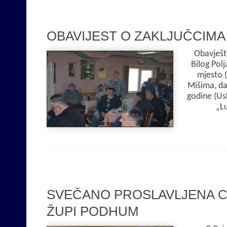
OBAVIJEST O ZAKLJUČCIMA
Obavješta
Bilog Polj
mjesto (
Mišima, da
godine (Usk
„L
SVEČANO PROSLAVLJENA C
ŽUPI PODHUM