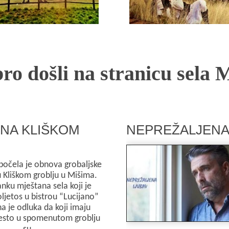
Opširnije
Opširnije
ro došli na stranicu sela 
 NA KLIŠKOM
NEPREŽALJENA
počela je obnova grobaljske
u Kliškom groblju u Mišima.
nku mještana sela koji je
ljetos u bistrou “Lucijano”
a je odluka da koji imaju
esto u spomenutom groblju