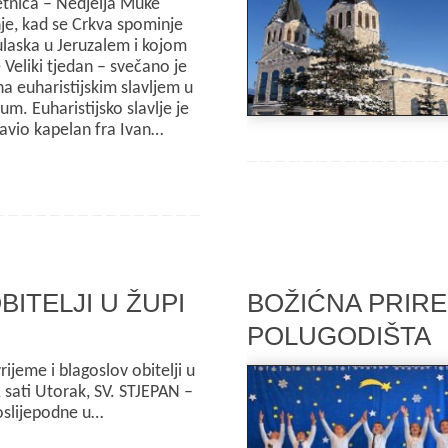
etnica – Nedjelja Muke
e, kad se Crkva spominje
ulaska u Jeruzalem i kojom
 Veliki tjedan – svečano je
na euharistijskim slavljem u
m. Euharistijsko slavlje je
avio kapelan fra Ivan…
ITELJI U ŽUPI
BOŽIĆNA PRIR
POLUGODIŠTA
jeme i blagoslov obitelji u
 sati Utorak, SV. STJEPAN –
oslijepodne u…