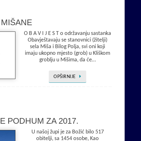
 MIŠANE
O B A V I J E S T o održavanju sastanka
Obavještavaju se stanovnici (žitelji)
sela Miša i Bilog Polja, svi oni koji
imaju ukopno mjesto (grob) u Kliškom
groblju u Mišima, da će…
OPŠIRNIJE
PE PODHUM ZA 2017.
U našoj župi je za Božić bilo 517
obitelji, sa 1454 osobe, Kao