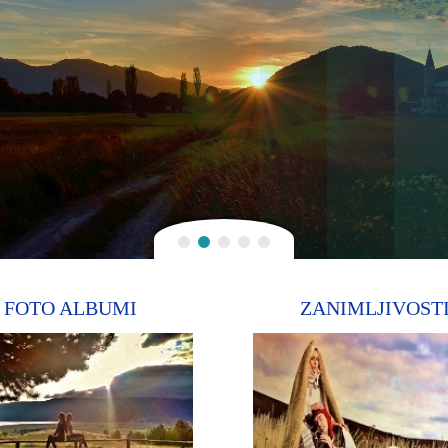
FOTO ALBUMI
ZANIMLJIVOST
zi Klišaninu da
Više 130 albuma sa više od 6000
hoda,..
fotografija