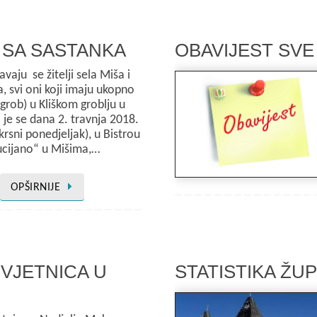
 SA SASTANKA
OBAVIJEST SVE
vaju se žitelji sela Miša i
a, svi oni koji imaju ukopno
grob) u Kliškom groblju u
 je se dana 2. travnja 2018.
rsni ponedjeljak), u Bistrou
ucijano“ u Mišima,…
OPŠIRNIJE
VJETNICA U
STATISTIKA ŽU