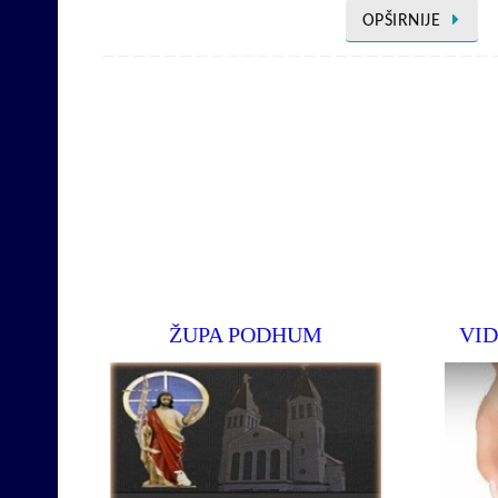
OPŠIRNIJE
ŽUPA PODHUM
VID
Službena st