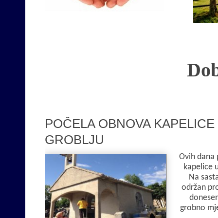
Opširnije
Dob
POČELA OBNOVA KAPELICE
GROBLJU
Ovih dana 
kapelice 
Na sasta
održan pro
donesen
grobno mj