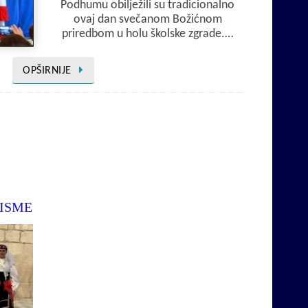
Podhumu obilježili su tradicionalno
ovaj dan svečanom Božićnom
priredbom u holu školske zgrade.…
OPŠIRNIJE
PISME
Ovdje ćete moći naći i poslušati
stare, izvoren, pjesme iz našeg
kraja.