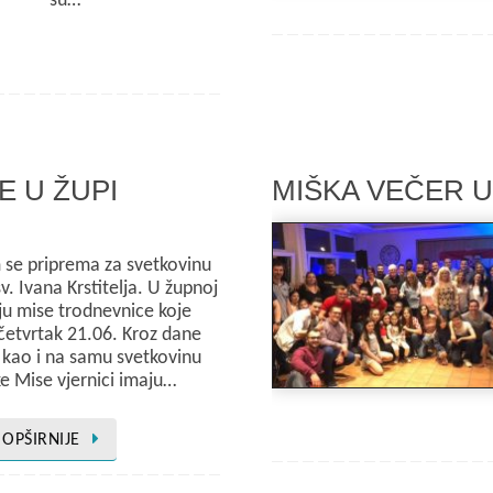
su…
E U ŽUPI
MIŠKA VEČER 
se priprema za svetkovinu
v. Ivana Krstitelja. U župnoj
ju mise trodnevnice koje
četvrtak 21.06. Kroz dane
 kao i na samu svetkovinu
ke Mise vjernici imaju…
OPŠIRNIJE