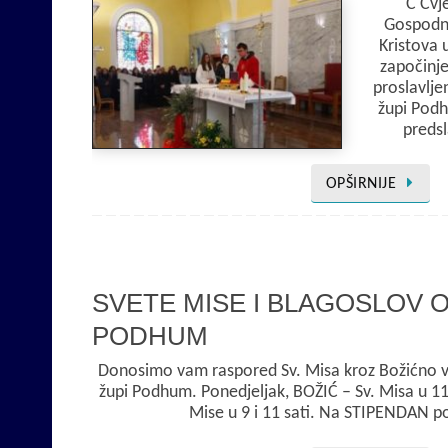
C Cvj
Gospodnj
Kristova 
započinje
proslavlje
župi Podhu
predsl
OPŠIRNIJE
SVETE MISE I BLAGOSLOV OB
PODHUM
Donosimo vam raspored Sv. Misa kroz Božićno vri
župi Podhum. Ponedjeljak, BOŽIĆ – Sv. Misa u 11
Mise u 9 i 11 sati. Na STIPENDAN p