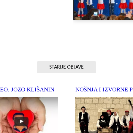
STARIJE OBJAVE
EO: JOZO KLIŠANIN
NOŠNJA I IZVORNE 
Pogledjte video o terapiji hodanja
ranica župe Podhum
našega Joze Klišanina