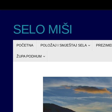
Skoči
do
sadržaja
SELO MIŠI
SKOČI
POČETNA
POLOŽAJ I SMJEŠTAJ SELA
PREZIME
DO
SADRŽAJA
ŽUPA PODHUM