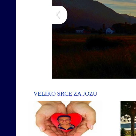
VELIKO SRCE ZA JOZU
Pomozimo Jo
pro