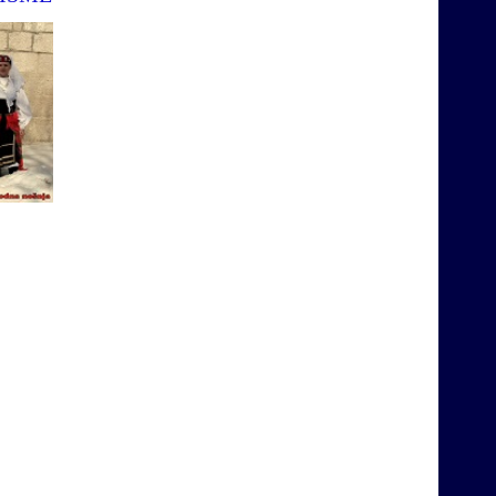
Ovdje ćete moći naći i poslušati
stare, izvoren, pjesme iz našeg
kraja.