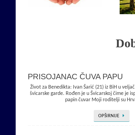
Opširnije
Dob
PRISOJANAC ČUVA PAPU
Život za Benedikta: Ivan Šarić (21) iz BiH u velja
švicarske garde. Rođen je u Švicarskoj čime je i
papin čuvar Moji roditelji su Hrv
OPŠIRNIJE