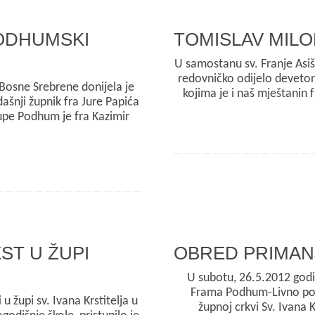
PODHUMSKI
TOMISLAV MILO
U samostanu sv. Franje Asiš
redovničko odijelo deveto
 Bosne Srebrene donijela je
kojima je i naš mještanin 
ašnji župnik fra Jure Papića
župe Podhum je fra Kazimir
ST U ŽUPI
OBRED PRIMAN
U subotu, 26.5.2012 god
Frama Podhum-Livno po p
 župi sv. Ivana Krstitelja u
župnoj crkvi Sv. Ivana 