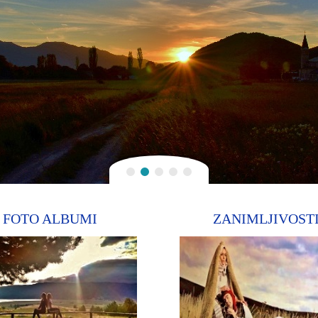
FOTO ALBUMI
ZANIMLJIVOST
zi Klišaninu da
Više 130 albuma sa više od 6000
hoda,..
fotografija