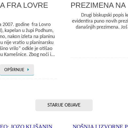
A FRA LOVRE
PREZIMENA NA 
Drugi biskupski popis 
evidentira puno novih pre
na 2007. godine fra Lovro
današnjih prezimena. Još 
), kapelan u župi Podhum,
no, nakon izleta na planinu
 nije vratio u planinarsku
ino vrilo” odkle je otišao
u Kamešnice. Zbog noći i…
OPŠIRNIJE
STARIJE OBJAVE
EO: JOZO KLIŠANIN
NOŠNJA I IZVORNE 