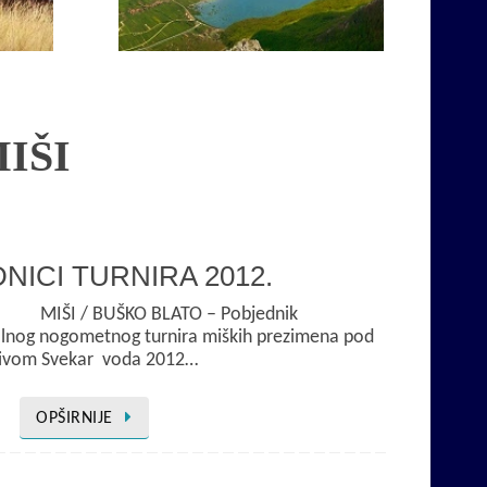
Opširnije
MIŠI
NICI TURNIRA 2012.
ŠKO BLATO – Pobjednik
lnog nogometnog turnira miških prezimena pod
ivom Svekar voda 2012…
OPŠIRNIJE