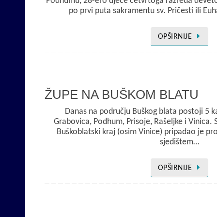
Podhumu, 28-ero djece četvrtoga razreda devetogo
po prvi puta sakramentu sv. Pričesti ili E
OPŠIRNIJE
ŽUPE NA BUŠKOM BLATU
Danas na području Buškog blata postoji 5 ka
Grabovica, Podhum, Prisoje, Rašeljke i Vinica. 
Buškoblatski kraj (osim Vinice) pripadao je pro
sjedištem…
OPŠIRNIJE