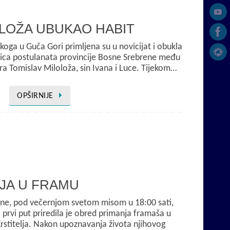
LOŽA UBUKAO HABIT
koga u Guča Gori primljena su u novicijat i obukla
rica postulanata provincije Bosne Srebrene među
fra Tomislav Miloloža, sin Ivana i Luce. Tijekom…
OPŠIRNIJE
JA U FRAMU
ine, pod večernjom svetom misom u 18:00 sati,
rvi put priredila je obred primanja framaša u
Krstitelja. Nakon upoznavanja života njihovog