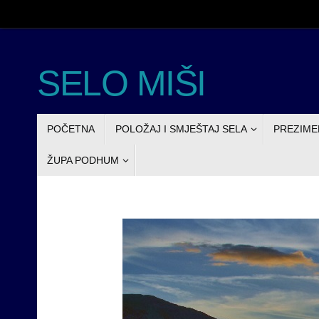
Skoči
do
sadržaja
SELO MIŠI
SKOČI
POČETNA
POLOŽAJ I SMJEŠTAJ SELA
PREZIME
DO
SADRŽAJA
ŽUPA PODHUM