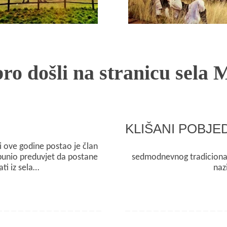
Opširnije
Opširnije
ro došli na stranicu sela 
KLIŠANI POBJED
či ove godine postao je član
MIŠI / BU
spunio preduvjet da postane
sedmodnevnog tradiciona
ati iz sela…
naz