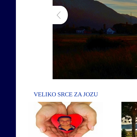
VELIKO SRCE ZA JOZU
Pomozimo Jo
pro