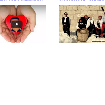
Pogledjte video o terapiji hodanja
ranica župe Podhum
našega Joze Klišanina
Opširnije
Opširnije