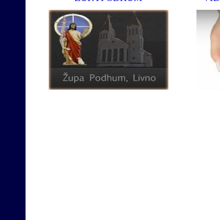
Službena st
Opširnije