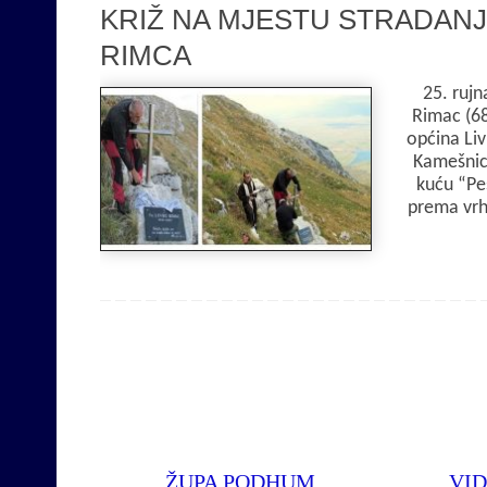
KRIŽ NA MJESTU STRADANJ
RIMCA
25. ruj
Rimac (68
općina Liv
Kamešnicu
kuću “Peš
prema vrh
ŽUPA PODHUM
VID