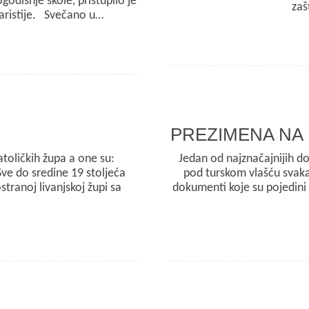
dišnje škole, pristupilo je
zaš
uharistije. Svečano u…
PREZIMENA NA 
toličkih župa a one su:
Jedan od najznačajnijih d
Sve do sredine 19 stoljeća
pod turskom vlašću svaka
stranoj livanjskoj župi sa
dokumenti koje su pojedini b